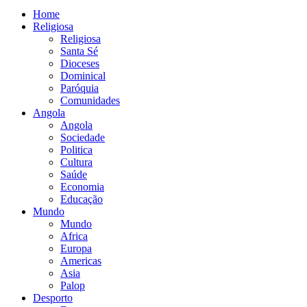
Home
Religiosa
Religiosa
Santa Sé
Dioceses
Dominical
Paróquia
Comunidades
Angola
Angola
Sociedade
Politica
Cultura
Saúde
Economia
Educação
Mundo
Mundo
Africa
Europa
Americas
Asia
Palop
Desporto