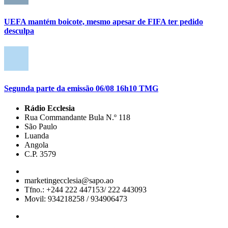
UEFA mantém boicote, mesmo apesar de FIFA ter pedido
desculpa
Segunda parte da emissão 06/08 16h10 TMG
Rádio Ecclesia
Rua Commandante Bula N.º 118
São Paulo
Luanda
Angola
C.P. 3579
marketingecclesia@sapo.ao
Tfno.: +244 222 447153/ 222 443093
Movil: 934218258 / 934906473