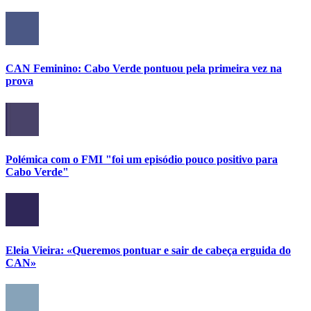
CAN Feminino: Cabo Verde pontuou pela primeira vez na
prova
Polémica com o FMI "foi um episódio pouco positivo para
Cabo Verde"
Eleia Vieira: «Queremos pontuar e sair de cabeça erguida do
CAN»