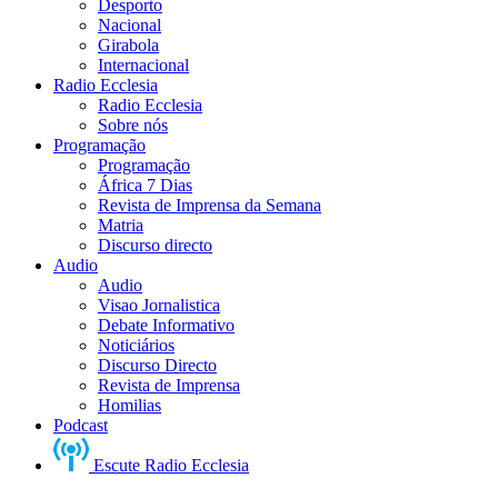
Desporto
Nacional
Girabola
Internacional
Radio Ecclesia
Radio Ecclesia
Sobre nós
Programação
Programação
África 7 Dias
Revista de Imprensa da Semana
Matria
Discurso directo
Audio
Audio
Visao Jornalistica
Debate Informativo
Noticiários
Discurso Directo
Revista de Imprensa
Homilias
Podcast
Escute Radio Ecclesia