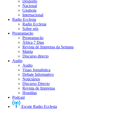
Desporto
Nacional
Girabola
Internacional
Radio Ecclesia
Radio Ecclesia
Sobre nós
Programação
Programação
África 7 Dias
Revista de Imprensa da Semana
Matria
Discurso directo
Audio
Audio
Visao Jornalistica
Debate Informativo
Noticiários
Discurso Directo
Revista de Imprensa
Homilias
Podcast
Escute Radio Ecclesia