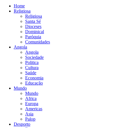
Home
Religiosa
Religiosa
Santa Sé
Dioceses
Dominical
Paróquia
Comunidades
Angola
Angola
Sociedade
Politica
Cultura
Saúde
Economia
Educação
Mundo
Mundo
Africa
Europa
Americas
Asia
Palop
Desporto