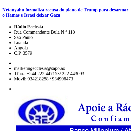
Netanyahu formaliza recusa do plano de Trump para desarmar
o Hamas e Israel deixar Gaza
Rádio Ecclesia
Rua Commandante Bula N.º 118
São Paulo
Luanda
Angola
C.P. 3579
marketingecclesia@sapo.ao
Tfno.: +244 222 447153/ 222 443093
Movil: 934218258 / 934906473