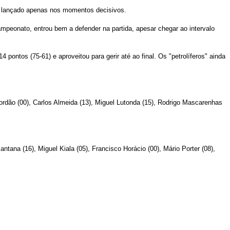
er lançado apenas nos momentos decisivos.
ampeonato, entrou bem a defender na partida, apesar chegar ao intervalo
ontos (75-61) e aproveitou para gerir até ao final. Os "petrolíferos" ainda
 Jordão (00), Carlos Almeida (13), Miguel Lutonda (15), Rodrigo Mascarenhas
antana (16), Miguel Kiala (05), Francisco Horácio (00), Mário Porter (08),