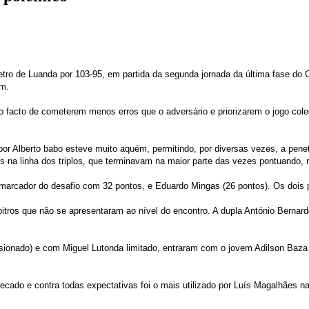
etro de Luanda por 103-95, em partida da segunda jornada da última fase do
em.
lo facto de cometerem menos erros que o adversário e priorizarem o jogo col
por Alberto babo esteve muito aquém, permitindo, por diversas vezes, a pene
s na linha dos triplos, que terminavam na maior parte das vezes pontuando, 
arcador do desafio com 32 pontos, e Eduardo Mingas (26 pontos). Os dois po
bitros que não se apresentaram ao nível do encontro. A dupla António Bernar
esionado) e com Miguel Lutonda limitado, entraram com o jovem Adilson Baza
recado e contra todas expectativas foi o mais utilizado por Luís Magalhães 