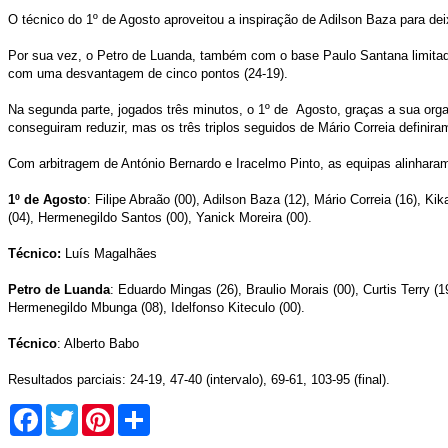
O técnico do 1º de Agosto aproveitou a inspiração de Adilson Baza para d
Por sua vez, o Petro de Luanda, também com o base Paulo Santana limitado,
com uma desvantagem de cinco pontos (24-19).
Na segunda parte, jogados três minutos, o 1º de Agosto, graças a sua organ
conseguiram reduzir, mas os três triplos seguidos de Mário Correia definira
Com arbitragem de António Bernardo e Iracelmo Pinto, as equipas alinhara
1º de Agosto
: Filipe Abraão (00), Adilson Baza (12), Mário Correia (16), 
(04), Hermenegildo Santos (00), Yanick Moreira (00).
Técnico:
Luís Magalhães
Petro de Luanda
: Eduardo Mingas (26), Braulio Morais (00), Curtis Terry (
Hermenegildo Mbunga (08), Idelfonso Kiteculo (00).
Técnico
: Alberto Babo
Resultados parciais: 24-19, 47-40 (intervalo), 69-61, 103-95 (final).
Facebook
Twitter
Pinterest
Share