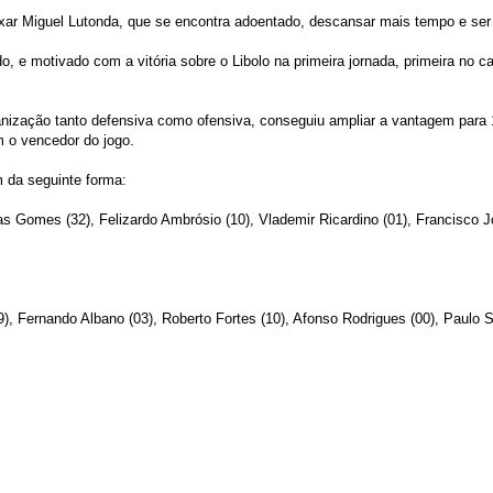
eixar Miguel Lutonda, que se encontra adoentado, descansar mais tempo e s
 e motivado com a vitória sobre o Libolo na primeira jornada, primeira no c
ização tanto defensiva como ofensiva, conseguiu ampliar a vantagem para 14 p
m o vencedor do jogo.
m da seguinte forma:
Kikas Gomes (32), Felizardo Ambrósio (10), Vlademir Ricardino (01), Francisco
19), Fernando Albano (03), Roberto Fortes (10), Afonso Rodrigues (00), Paulo S