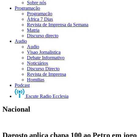
Sobre nós
Programação
Programação
África 7 Dias
Revista de Imprensa da Semana
Matria
Discurso directo
Audio
Audio
Visao Jornalistica
Debate Informativo
Noticiários
Discurso Directo
Revista de Imprensa
Homilias
Podcast
Escute Radio Ecclesia
Nacional
Dagosto aplica chapa 100 ao Petro em jog