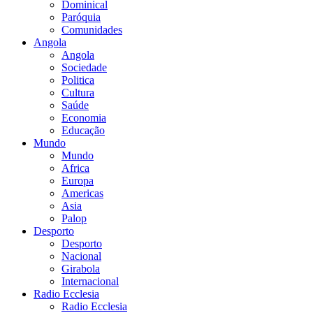
Dominical
Paróquia
Comunidades
Angola
Angola
Sociedade
Politica
Cultura
Saúde
Economia
Educação
Mundo
Mundo
Africa
Europa
Americas
Asia
Palop
Desporto
Desporto
Nacional
Girabola
Internacional
Radio Ecclesia
Radio Ecclesia