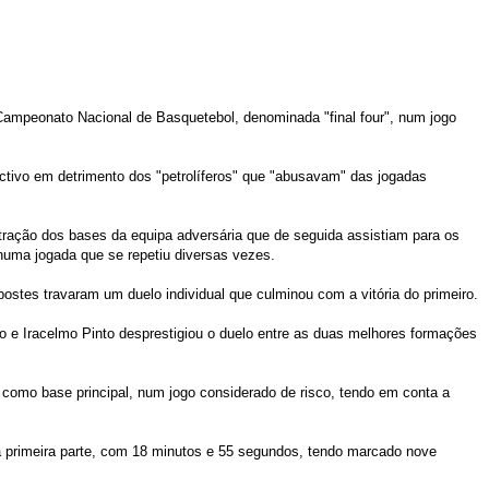
 Campeonato Nacional de Basquetebol, denominada "final four", num jogo
ectivo em detrimento dos "petrolíferos" que "abusavam" das jogadas
tração dos bases da equipa adversária que de seguida assistiam para os
numa jogada que se repetiu diversas vezes.
stes travaram um duelo individual que culminou com a vitória do primeiro.
do e Iracelmo Pinto desprestigiou o duelo entre as duas melhores formações
 como base principal, num jogo considerado de risco, tendo em conta a
na primeira parte, com 18 minutos e 55 segundos, tendo marcado nove