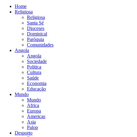
Home
Religiosa
Religiosa
Santa Sé
Dioceses
Dominical
Paróquia
Comunidades
Angola
Angola
Sociedade
Politica
Cultura
Saúde
Economia
Educação
Mundo
Mundo
Africa
Europa
Americas
Asia
Palop
Desporto