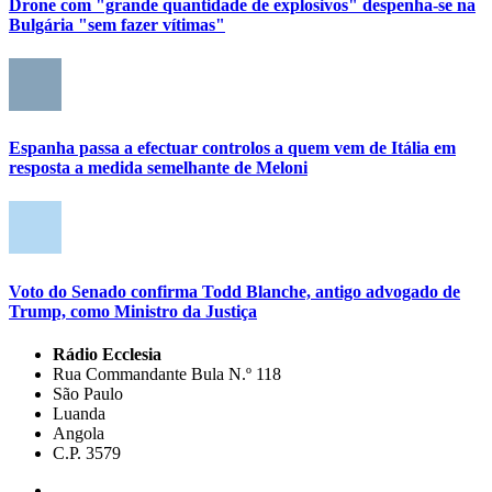
Drone com "grande quantidade de explosivos" despenha-se na
Bulgária "sem fazer vítimas"
Espanha passa a efectuar controlos a quem vem de Itália em
resposta a medida semelhante de Meloni
Voto do Senado confirma Todd Blanche, antigo advogado de
Trump, como Ministro da Justiça
Rádio Ecclesia
Rua Commandante Bula N.º 118
São Paulo
Luanda
Angola
C.P. 3579