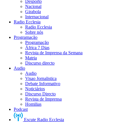
Desporto
Nacional
Girabola
Internacional
Radio Ecclesia
Radio Ecclesia
Sobre nós
Programação
Programação
África 7 Dias
Revista de Imprensa da Semana
Matria
Discurso directo
Audio
Audio
Visao Jornalistica
Debate Informativo
Noticiários
Discurso Directo
Revista de Imprensa
Homilias
Podcast
Escute Radio Ecclesia