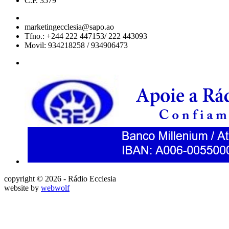
C.P. 3579
marketingecclesia@sapo.ao
Tfno.: +244 222 447153/ 222 443093
Movil: 934218258 / 934906473
copyright © 2026 - Rádio Ecclesia
website by
webwolf