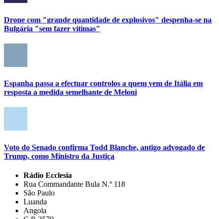
Drone com "grande quantidade de explosivos" despenha-se na
Bulgária "sem fazer vítimas"
Espanha passa a efectuar controlos a quem vem de Itália em
resposta a medida semelhante de Meloni
Voto do Senado confirma Todd Blanche, antigo advogado de
Trump, como Ministro da Justiça
Rádio Ecclesia
Rua Commandante Bula N.º 118
São Paulo
Luanda
Angola