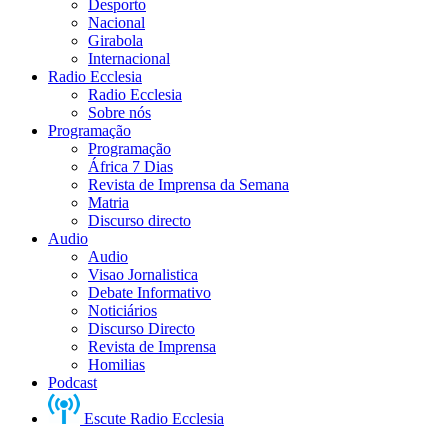
Desporto
Nacional
Girabola
Internacional
Radio Ecclesia
Radio Ecclesia
Sobre nós
Programação
Programação
África 7 Dias
Revista de Imprensa da Semana
Matria
Discurso directo
Audio
Audio
Visao Jornalistica
Debate Informativo
Noticiários
Discurso Directo
Revista de Imprensa
Homilias
Podcast
Escute Radio Ecclesia