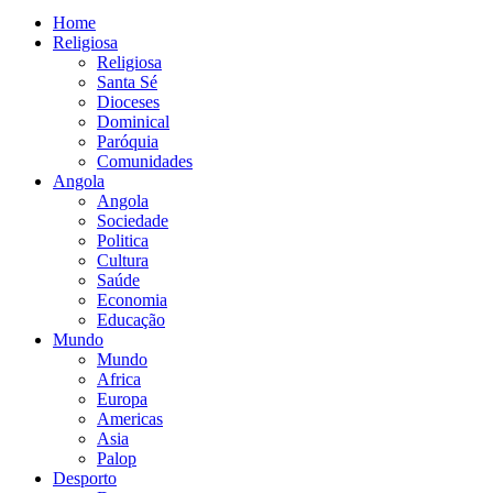
Home
Religiosa
Religiosa
Santa Sé
Dioceses
Dominical
Paróquia
Comunidades
Angola
Angola
Sociedade
Politica
Cultura
Saúde
Economia
Educação
Mundo
Mundo
Africa
Europa
Americas
Asia
Palop
Desporto