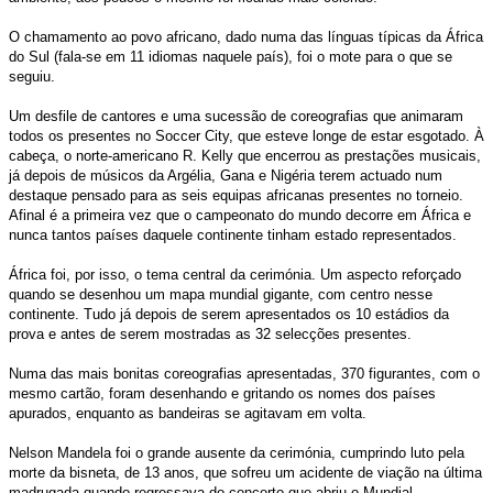
O chamamento ao povo africano, dado numa das línguas típicas da África
do Sul (fala-se em 11 idiomas naquele país), foi o mote para o que se
seguiu.
Um desfile de cantores e uma sucessão de coreografias que animaram
todos os presentes no Soccer City, que esteve longe de estar esgotado. À
cabeça, o norte-americano R. Kelly que encerrou as prestações musicais,
já depois de músicos da Argélia, Gana e Nigéria terem actuado num
destaque pensado para as seis equipas africanas presentes no torneio.
Afinal é a primeira vez que o campeonato do mundo decorre em África e
nunca tantos países daquele continente tinham estado representados.
África foi, por isso, o tema central da cerimónia. Um aspecto reforçado
quando se desenhou um mapa mundial gigante, com centro nesse
continente. Tudo já depois de serem apresentados os 10 estádios da
prova e antes de serem mostradas as 32 selecções presentes.
Numa das mais bonitas coreografias apresentadas, 370 figurantes, com o
mesmo cartão, foram desenhando e gritando os nomes dos países
apurados, enquanto as bandeiras se agitavam em volta.
Nelson Mandela foi o grande ausente da cerimónia, cumprindo luto pela
morte da bisneta, de 13 anos, que sofreu um acidente de viação na última
madrugada quando regressava do concerto que abriu o Mundial.