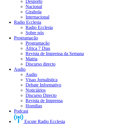
Desporto
Nacional
Girabola
Internacional
Radio Ecclesia
Radio Ecclesia
Sobre nós
Programação
Programação
África 7 Dias
Revista de Imprensa da Semana
Matria
Discurso directo
Audio
Audio
Visao Jornalistica
Debate Informativo
Noticiários
Discurso Directo
Revista de Imprensa
Homilias
Podcast
Escute Radio Ecclesia