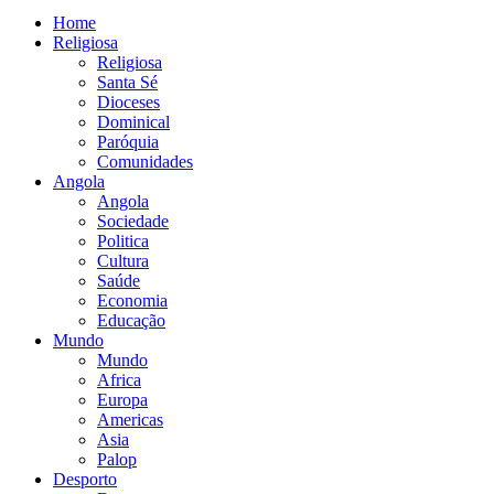
Home
Religiosa
Religiosa
Santa Sé
Dioceses
Dominical
Paróquia
Comunidades
Angola
Angola
Sociedade
Politica
Cultura
Saúde
Economia
Educação
Mundo
Mundo
Africa
Europa
Americas
Asia
Palop
Desporto