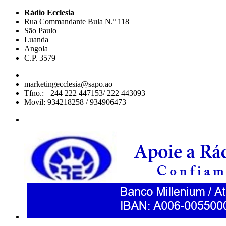
Rádio Ecclesia
Rua Commandante Bula N.º 118
São Paulo
Luanda
Angola
C.P. 3579
marketingecclesia@sapo.ao
Tfno.: +244 222 447153/ 222 443093
Movil: 934218258 / 934906473