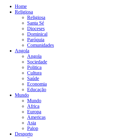
Home
Religiosa
Religiosa
Santa Sé
Dioceses
Dominical
Paróquia
Comunidades
Angola
Angola
Sociedade
Politica
Cultura
Saúde
Economia
Educação
Mundo
Mundo
Africa
Europa
Americas
Asia
Palop
Desporto