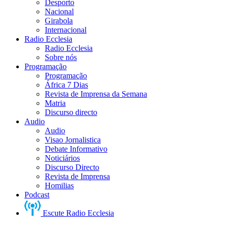
Desporto
Nacional
Girabola
Internacional
Radio Ecclesia
Radio Ecclesia
Sobre nós
Programação
Programação
África 7 Dias
Revista de Imprensa da Semana
Matria
Discurso directo
Audio
Audio
Visao Jornalistica
Debate Informativo
Noticiários
Discurso Directo
Revista de Imprensa
Homilias
Podcast
Escute Radio Ecclesia