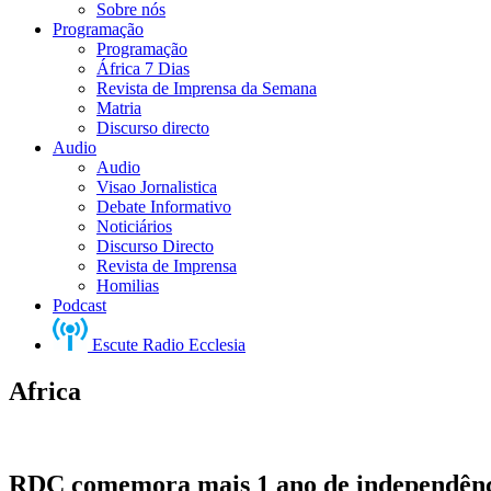
Sobre nós
Programação
Programação
África 7 Dias
Revista de Imprensa da Semana
Matria
Discurso directo
Audio
Audio
Visao Jornalistica
Debate Informativo
Noticiários
Discurso Directo
Revista de Imprensa
Homilias
Podcast
Escute Radio Ecclesia
Africa
RDC comemora mais 1 ano de independên