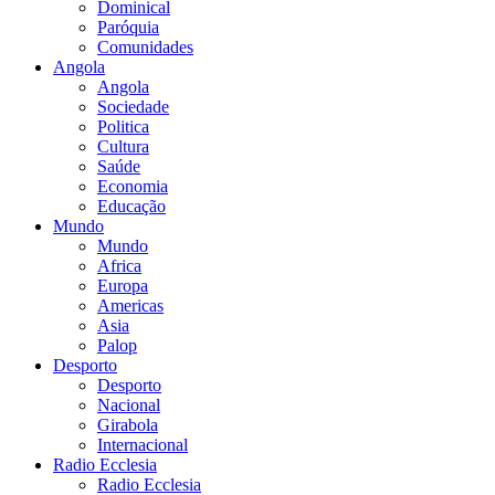
Dominical
Paróquia
Comunidades
Angola
Angola
Sociedade
Politica
Cultura
Saúde
Economia
Educação
Mundo
Mundo
Africa
Europa
Americas
Asia
Palop
Desporto
Desporto
Nacional
Girabola
Internacional
Radio Ecclesia
Radio Ecclesia