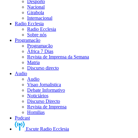
Desporto
Nacional
Girabola
Internacional
Radio Ecclesia
Radio Ecclesia
Sobre nós
Programação
Programação
África 7 Dias
Revista de Imprensa da Semana
Matria
Discurso directo
Audio
Audio
Visao Jornalistica
Debate Informativo
Noticiários
Discurso Directo
Revista de Imprensa
Homilias
Podcast
Escute Radio Ecclesia