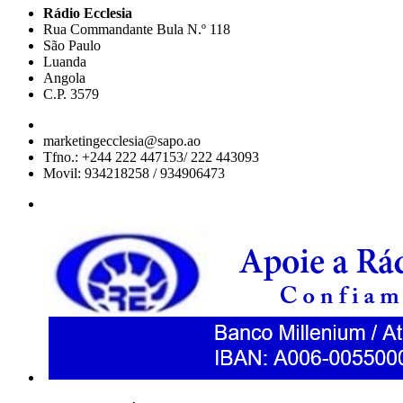
Rádio Ecclesia
Rua Commandante Bula N.º 118
São Paulo
Luanda
Angola
C.P. 3579
marketingecclesia@sapo.ao
Tfno.: +244 222 447153/ 222 443093
Movil: 934218258 / 934906473