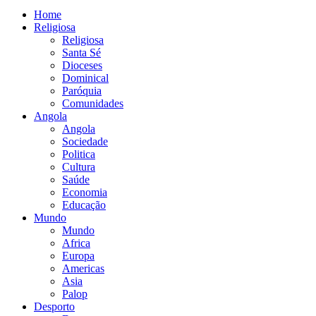
Home
Religiosa
Religiosa
Santa Sé
Dioceses
Dominical
Paróquia
Comunidades
Angola
Angola
Sociedade
Politica
Cultura
Saúde
Economia
Educação
Mundo
Mundo
Africa
Europa
Americas
Asia
Palop
Desporto