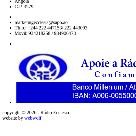
Angola
C.P. 3579
marketingecclesia@sapo.ao
Tfno.: +244 222 447153/ 222 443093
Movil: 934218258 / 934906473
copyright © 2026 - Rádio Ecclesia
website by
webwolf