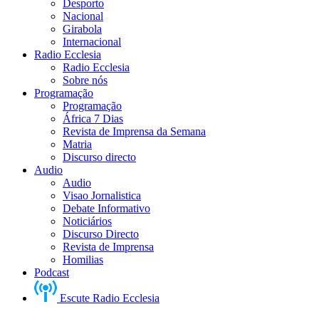
Desporto
Nacional
Girabola
Internacional
Radio Ecclesia
Radio Ecclesia
Sobre nós
Programação
Programação
África 7 Dias
Revista de Imprensa da Semana
Matria
Discurso directo
Audio
Audio
Visao Jornalistica
Debate Informativo
Noticiários
Discurso Directo
Revista de Imprensa
Homilias
Podcast
Escute Radio Ecclesia