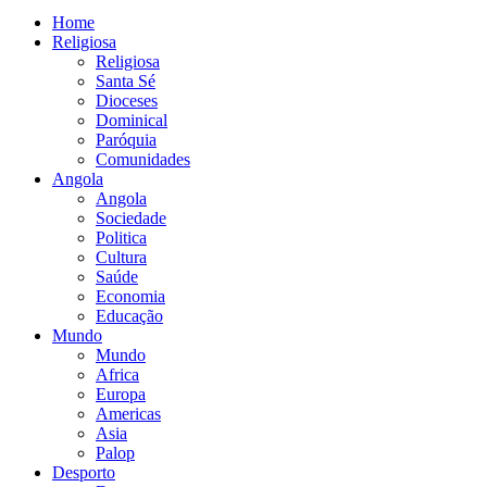
Home
Religiosa
Religiosa
Santa Sé
Dioceses
Dominical
Paróquia
Comunidades
Angola
Angola
Sociedade
Politica
Cultura
Saúde
Economia
Educação
Mundo
Mundo
Africa
Europa
Americas
Asia
Palop
Desporto