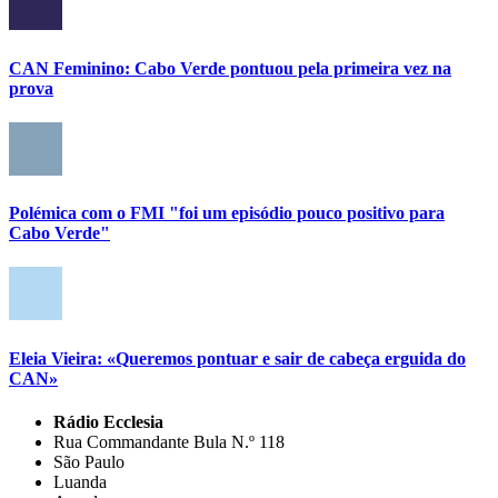
CAN Feminino: Cabo Verde pontuou pela primeira vez na
prova
Polémica com o FMI "foi um episódio pouco positivo para
Cabo Verde"
Eleia Vieira: «Queremos pontuar e sair de cabeça erguida do
CAN»
Rádio Ecclesia
Rua Commandante Bula N.º 118
São Paulo
Luanda