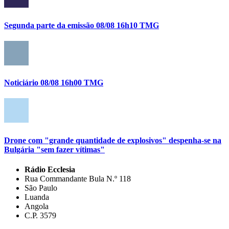
Segunda parte da emissão 08/08 16h10 TMG
Noticiário 08/08 16h00 TMG
Drone com "grande quantidade de explosivos" despenha-se na
Bulgária "sem fazer vítimas"
Rádio Ecclesia
Rua Commandante Bula N.º 118
São Paulo
Luanda
Angola
C.P. 3579