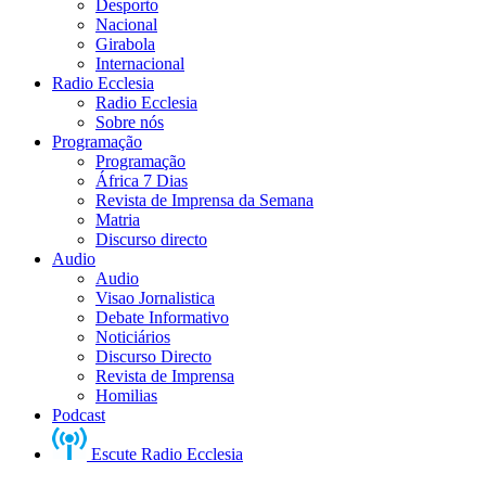
Desporto
Nacional
Girabola
Internacional
Radio Ecclesia
Radio Ecclesia
Sobre nós
Programação
Programação
África 7 Dias
Revista de Imprensa da Semana
Matria
Discurso directo
Audio
Audio
Visao Jornalistica
Debate Informativo
Noticiários
Discurso Directo
Revista de Imprensa
Homilias
Podcast
Escute Radio Ecclesia