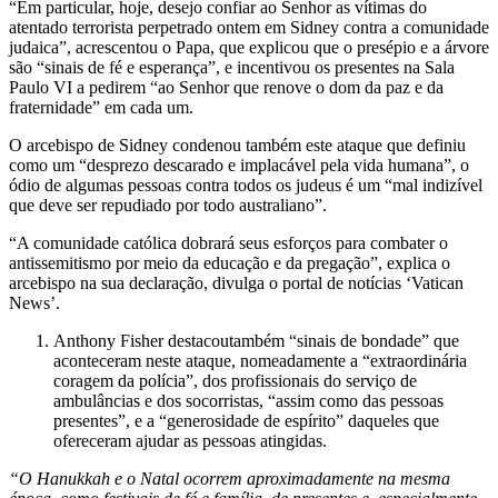
“Em particular, hoje, desejo confiar ao Senhor as vítimas do
atentado terrorista perpetrado ontem em Sidney contra a comunidade
judaica”, acrescentou o Papa, que explicou que o presépio e a árvore
são “sinais de fé e esperança”, e incentivou os presentes na Sala
Paulo VI a pedirem “ao Senhor que renove o dom da paz e da
fraternidade” em cada um.
O arcebispo de Sidney condenou também este ataque que definiu
como um “desprezo descarado e implacável pela vida humana”, o
ódio de algumas pessoas contra todos os judeus é um “mal indizível
que deve ser repudiado por todo australiano”.
“A comunidade católica dobrará seus esforços para combater o
antissemitismo por meio da educação e da pregação”, explica o
arcebispo na sua declaração, divulga o portal de notícias ‘Vatican
News’.
Anthony Fisher destacoutambém “sinais de bondade” que
aconteceram neste ataque, nomeadamente a “extraordinária
coragem da polícia”, dos profissionais do serviço de
ambulâncias e dos socorristas, “assim como das pessoas
presentes”, e a “generosidade de espírito” daqueles que
ofereceram ajudar as pessoas atingidas.
“O Hanukkah e o Natal ocorrem aproximadamente na mesma