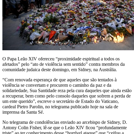
O Papa Leão XIV ofereceu “proximidade espiritual a todos os
afetados” pelo “ato de violência sem sentido” contra membros da
comunidade judaica deste domingo, em Sidney, na Austrália.
“Com renovada esperança de que aqueles que são tentados à
violência se convertam e procurem o caminho da paz e da
solidariedade, Sua Santidade reza pela cura daqueles que ainda estão
a recuperar, bem como pelo consolo daqueles que sofrem a perda de
um ente querido”, escreve o secretário de Estado do Vaticano,
cardeal Pietro Parolin, no telegrama publicado hoje na sala de
imprensa da Santa Sé.
No telegrama de condolências enviado ao arcebispo de Sidney, D.
Antony Colin Fisher, lê-se que o Leão XIV ficou “profundamente
triste” ao ter conhecimento desse “horrível ataque” que “ceifou a