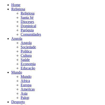
Home
Religiosa
Religiosa
Santa Sé
Dioceses
Dominical
Paróquia
Comunidades
Angola
Angola
Sociedade
Politica
Cultura
Saúde
Economia
Educação
Mundo
Mundo
Africa
Europa
Americas
Asia
Palop
Desporto