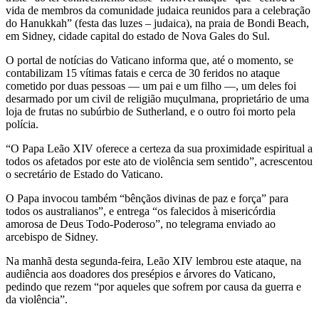
vida de membros da comunidade judaica reunidos para a celebração
do Hanukkah” (festa das luzes – judaica), na praia de Bondi Beach,
em Sidney, cidade capital do estado de Nova Gales do Sul.
O portal de notícias do Vaticano informa que, até o momento, se
contabilizam 15 vítimas fatais e cerca de 30 feridos no ataque
cometido por duas pessoas — um pai e um filho —, um deles foi
desarmado por um civil de religião muçulmana, proprietário de uma
loja de frutas no subúrbio de Sutherland, e o outro foi morto pela
polícia.
“O Papa Leão XIV oferece a certeza da sua proximidade espiritual a
todos os afetados por este ato de violência sem sentido”, acrescentou
o secretário de Estado do Vaticano.
O Papa invocou também “bênçãos divinas de paz e força” para
todos os australianos”, e entrega “os falecidos à misericórdia
amorosa de Deus Todo-Poderoso”, no telegrama enviado ao
arcebispo de Sidney.
Na manhã desta segunda-feira, Leão XIV lembrou este ataque, na
audiência aos doadores dos presépios e árvores do Vaticano,
pedindo que rezem “por aqueles que sofrem por causa da guerra e
da violência”.