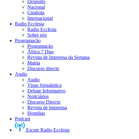
Desporto
Nacional
Girabola
Internacional
Radio Ecclesia
Radio Ecclesia
Sobre nós
Programação
Programação
África 7 Dias
Revista de Imprensa da Semana
Matria
Discurso directo
Audio
Audio
Visao Jornalistica
Debate Informativo
Noticiários
Discurso Directo
Revista de Imprensa
Homilias
Podcast
Escute Radio Ecclesia