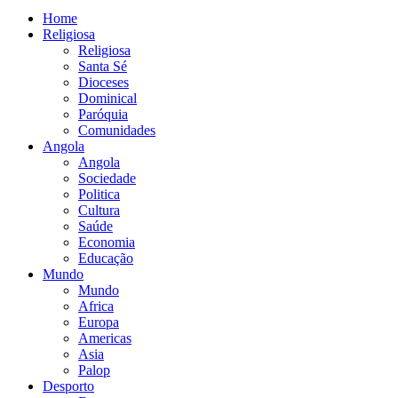
Home
Religiosa
Religiosa
Santa Sé
Dioceses
Dominical
Paróquia
Comunidades
Angola
Angola
Sociedade
Politica
Cultura
Saúde
Economia
Educação
Mundo
Mundo
Africa
Europa
Americas
Asia
Palop
Desporto