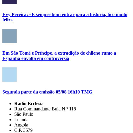
Evy Pereira: «É sempre bom entrar para a história, fico muito
feliz»
Em São Tomé e Príncipe, a extradição de chileno rumo a
Espanha envolta em controvérsia
Segunda parte da emissão 05/08 16h10 TMG
Rádio Ecclesia
Rua Commandante Bula N.º 118
São Paulo
Luanda
Angola
C.P. 3579