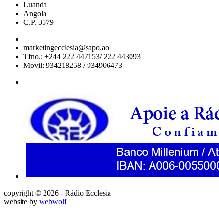
Luanda
Angola
C.P. 3579
marketingecclesia@sapo.ao
Tfno.: +244 222 447153/ 222 443093
Movil: 934218258 / 934906473
copyright © 2026 - Rádio Ecclesia
website by
webwolf