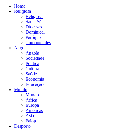
Home
Religiosa
Religiosa
Santa Sé
Dioceses
Dominical
Paróquia
Comunidades
Angola
Angola
Sociedade
Politica
Cultura
Saúde
Economia
Educação
Mundo
Mundo
Africa
Europa
Americas
Asia
Palop
Desporto