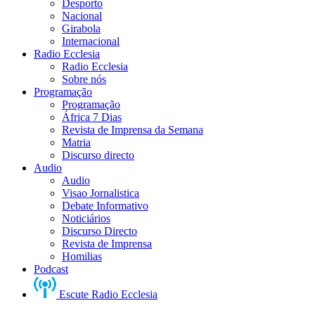
Desporto
Nacional
Girabola
Internacional
Radio Ecclesia
Radio Ecclesia
Sobre nós
Programação
Programação
África 7 Dias
Revista de Imprensa da Semana
Matria
Discurso directo
Audio
Audio
Visao Jornalistica
Debate Informativo
Noticiários
Discurso Directo
Revista de Imprensa
Homilias
Podcast
Escute Radio Ecclesia