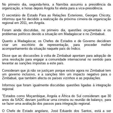
No primeiro dia, segunda-feira, a Namíbia assumiu a presidência da
organização, e horas depois Angola foi eleita para a vice-presidência.
O secretário de Estado Para as Relações Exteriores, Georges Chicoty,
informou que foi decidido a realização da próxima cimeira da organização
regional em 2011, em Angola.
Foram ainda discutidas, no primeiro dia, questões orçamentais e os
problemas políticos devido a situação em Madagáscar e no Zimbabué.
Quanto a Madagáscar, os Chefes de Estados e de Governo decidiram
criar um escritório de representação, para proceder melhor
acompanhamento da situação naquele país do Índico.
Disse que as discussões à volta de Zimbabué apontam para adopção de
uma resolução para engajar a comunidade internacional no sentido para
levantar as sanções impostas a este país.
Consideram que já não se justiçam porque existe agora no Zimbabué tem
um governo inclusivo, e a sanções têm um impacto negativo para o
Zimbabué, que também afecta os países vizinhos e as populações.
Informou que foram igualmente discutidas questões ligadas à integração
regional.
"Estados como Moçambique, Angola e África do Sul consideram que 30
anos da SADC deviam justificar uma cimeira ou reunião de balanço, para
se fazer uma avaliação dos passos para integração regional.
O Chefe de Estado angolano, José Eduardo dos Santos, está a ser