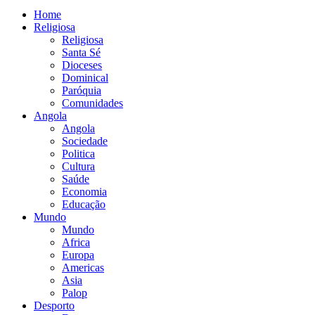
Home
Religiosa
Religiosa
Santa Sé
Dioceses
Dominical
Paróquia
Comunidades
Angola
Angola
Sociedade
Politica
Cultura
Saúde
Economia
Educação
Mundo
Mundo
Africa
Europa
Americas
Asia
Palop
Desporto