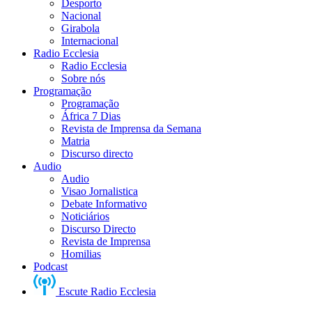
Desporto
Nacional
Girabola
Internacional
Radio Ecclesia
Radio Ecclesia
Sobre nós
Programação
Programação
África 7 Dias
Revista de Imprensa da Semana
Matria
Discurso directo
Audio
Audio
Visao Jornalistica
Debate Informativo
Noticiários
Discurso Directo
Revista de Imprensa
Homilias
Podcast
Escute Radio Ecclesia