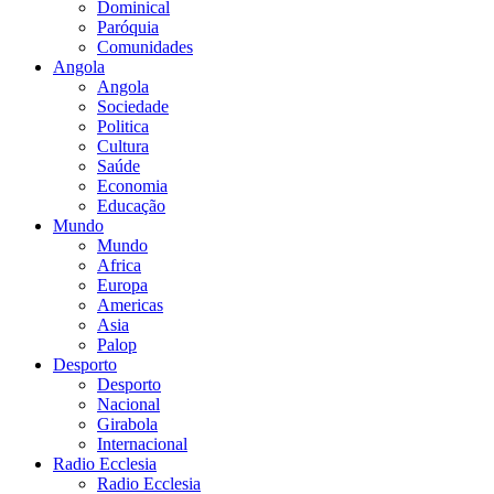
Dominical
Paróquia
Comunidades
Angola
Angola
Sociedade
Politica
Cultura
Saúde
Economia
Educação
Mundo
Mundo
Africa
Europa
Americas
Asia
Palop
Desporto
Desporto
Nacional
Girabola
Internacional
Radio Ecclesia
Radio Ecclesia