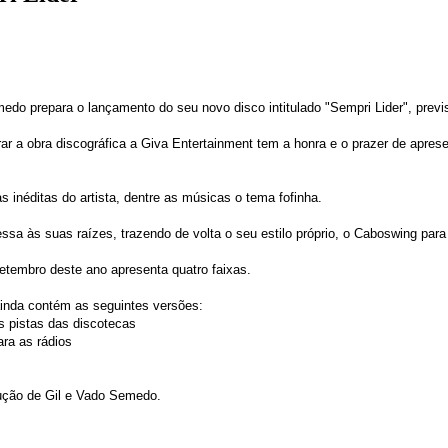
do prepara o lançamento do seu novo disco intitulado "Sempri Lider", previst
r a obra discográfica a Giva Entertainment tem a honra e o prazer de apres
inéditas do artista, dentre as músicas o tema fofinha.
sa às suas raízes, trazendo de volta o seu estilo próprio, o Caboswing para 
etembro deste ano apresenta quatro faixas.
ainda contém as seguintes versões:
s pistas das discotecas
ara as rádios
dução de Gil e Vado Semedo.