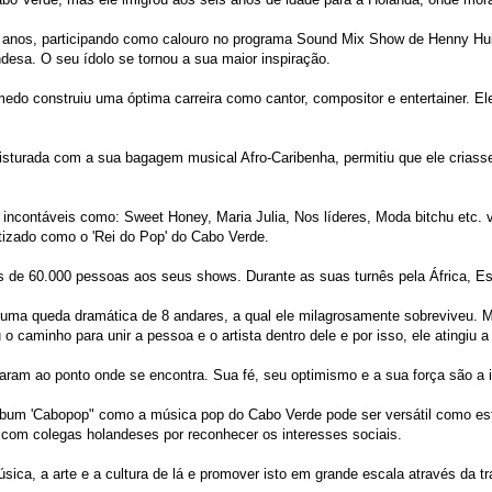
e anos, participando como calouro no programa Sound Mix Show de Henny Hui
desa. O seu ídolo se tornou a sua maior inspiração.
medo construiu uma óptima carreira como cantor, compositor e entertainer.
urada com a sua bagagem musical Afro-Caribenha, permitiu que ele criasse 
 incontáveis como: Sweet Honey, Maria Julia, Nos líderes, Moda bitchu etc
tizado como o 'Rei do Pop' do Cabo Verde.
s de 60.000 pessoas aos seus shows. Durante as suas turnês pela África, Est
 uma queda dramática de 8 andares, a qual ele milagrosamente sobreviveu. M
caminho para unir a pessoa e o artista dentro dele e por isso, ele atingiu a 
evaram ao ponto onde se encontra. Sua fé, seu optimismo e a sua força são a
um 'Cabopop" como a música pop do Cabo Verde pode ser versátil como esti
com colegas holandeses por reconhecer os interesses sociais.
sica, a arte e a cultura de lá e promover isto em grande escala através da 