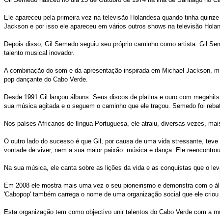
Ele apareceu pela primeira vez na televisão Holandesa quando tinha quinz
Jackson e por isso ele apareceu em vários outros shows na televisão Holan
Depois disso, Gil Semedo seguiu seu próprio caminho como artista. Gil Se
talento musical inovador.
A combinação do som e da apresentação inspirada em Michael Jackson, mist
pop dançante do Cabo Verde.
Desde 1991 Gil lançou álbuns. Seus discos de platina e ouro com megahits
sua música agitada e o seguem o caminho que ele traçou. Semedo foi reba
Nos países Africanos de língua Portuguesa, ele atraiu, diversas vezes, mai
O outro lado do sucesso é que Gil, por causa de uma vida stressante, teve
vontade de viver, nem a sua maior paixão: música e dança. Ele reencontrou o 
Na sua música, ele canta sobre as lições da vida e as conquistas que o l
Em 2008 ele mostra mais uma vez o seu pioneirismo e demonstra com o álb
'Cabopop' também carrega o nome de uma organização social que ele criou 
Esta organização tem como objectivo unir talentos do Cabo Verde com a mú