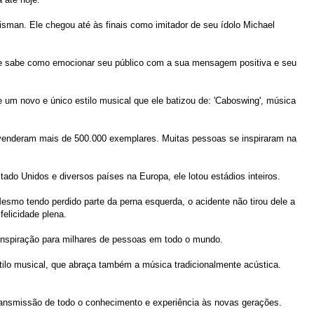
sman. Ele chegou até às finais como imitador de seu ídolo Michael
 Ele sabe como emocionar seu público com a sua mensagem positiva e seu
um novo e único estilo musical que ele batizou de: 'Caboswing', música
. venderam mais de 500.000 exemplares. Muitas pessoas se inspiraram na
ado Unidos e diversos países na Europa, ele lotou estádios inteiros.
esmo tendo perdido parte da perna esquerda, o acidente não tirou dele a
felicidade plena.
 inspiração para milhares de pessoas em todo o mundo.
lo musical, que abraça também a música tradicionalmente acústica.
transmissão de todo o conhecimento e experiência às novas gerações.