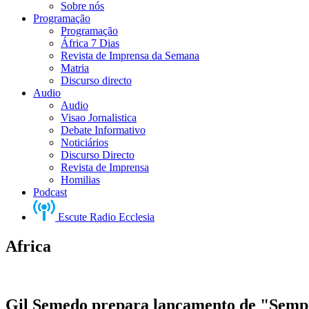
Sobre nós
Programação
Programação
África 7 Dias
Revista de Imprensa da Semana
Matria
Discurso directo
Audio
Audio
Visao Jornalistica
Debate Informativo
Noticiários
Discurso Directo
Revista de Imprensa
Homilias
Podcast
Escute Radio Ecclesia
Africa
Gil Semedo prepara lançamento de "Semp