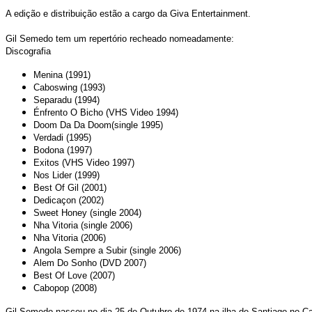
A edição e distribuição estão a cargo da Giva Entertainment.
Gil Semedo tem um repertório recheado nomeadamente:
Discografia
Menina (1991)
Caboswing (1993)
Separadu (1994)
Énfrento O Bicho (VHS Video 1994)
Doom Da Da Doom(single 1995)
Verdadi (1995)
Bodona (1997)
Exitos (VHS Video 1997)
Nos Lider (1999)
Best Of Gil (2001)
Dedicaçon (2002)
Sweet Honey (single 2004)
Nha Vitoria (single 2006)
Nha Vitoria (2006)
Angola Sempre a Subir (single 2006)
Alem Do Sonho (DVD 2007)
Best Of Love (2007)
Cabopop (2008)
Gil Semedo nasceu no dia 25 de Outubro de 1974 na ilha de Santiago no Ca