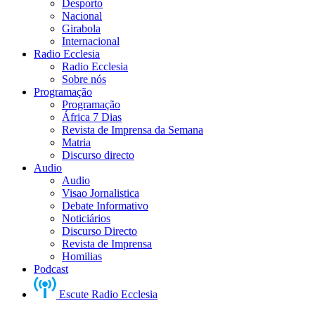
Desporto
Nacional
Girabola
Internacional
Radio Ecclesia
Radio Ecclesia
Sobre nós
Programação
Programação
África 7 Dias
Revista de Imprensa da Semana
Matria
Discurso directo
Audio
Audio
Visao Jornalistica
Debate Informativo
Noticiários
Discurso Directo
Revista de Imprensa
Homilias
Podcast
Escute Radio Ecclesia