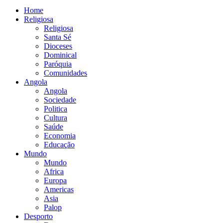
Home
Religiosa
Religiosa
Santa Sé
Dioceses
Dominical
Paróquia
Comunidades
Angola
Angola
Sociedade
Politica
Cultura
Saúde
Economia
Educação
Mundo
Mundo
Africa
Europa
Americas
Asia
Palop
Desporto