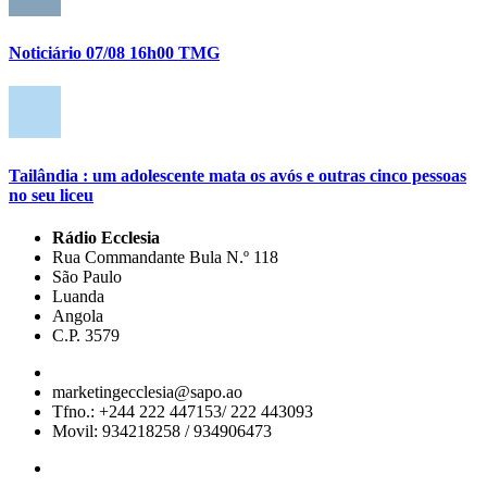
Noticiário 07/08 16h00 TMG
Tailândia : um adolescente mata os avós e outras cinco pessoas
no seu liceu
Rádio Ecclesia
Rua Commandante Bula N.º 118
São Paulo
Luanda
Angola
C.P. 3579
marketingecclesia@sapo.ao
Tfno.: +244 222 447153/ 222 443093
Movil: 934218258 / 934906473