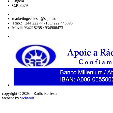
Angola
C.P. 3579
marketingecclesia@sapo.ao
Tfno.: +244 222 447153/ 222 443093
Movil: 934218258 / 934906473
copyright © 2026 - Rádio Ecclesia
website by
webwolf