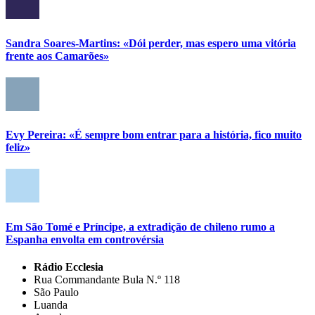
Sandra Soares-Martins: «Dói perder, mas espero uma vitória
frente aos Camarões»
Evy Pereira: «É sempre bom entrar para a história, fico muito
feliz»
Em São Tomé e Príncipe, a extradição de chileno rumo a
Espanha envolta em controvérsia
Rádio Ecclesia
Rua Commandante Bula N.º 118
São Paulo
Luanda