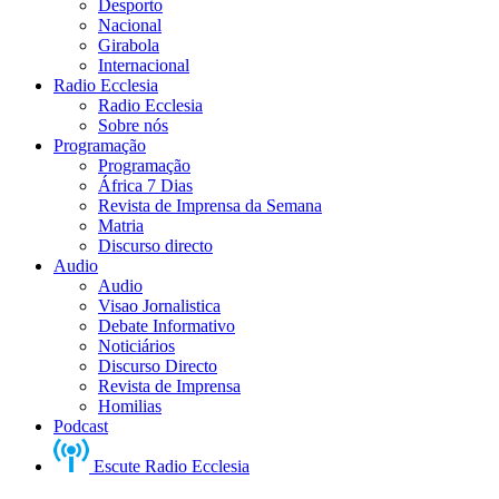
Desporto
Nacional
Girabola
Internacional
Radio Ecclesia
Radio Ecclesia
Sobre nós
Programação
Programação
África 7 Dias
Revista de Imprensa da Semana
Matria
Discurso directo
Audio
Audio
Visao Jornalistica
Debate Informativo
Noticiários
Discurso Directo
Revista de Imprensa
Homilias
Podcast
Escute Radio Ecclesia