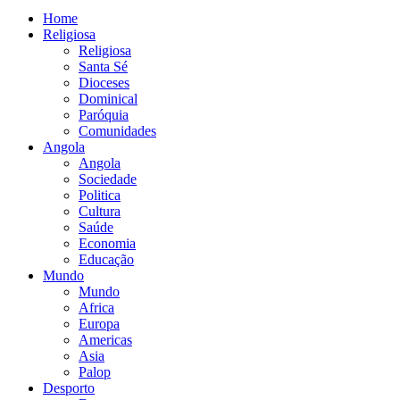
Home
Religiosa
Religiosa
Santa Sé
Dioceses
Dominical
Paróquia
Comunidades
Angola
Angola
Sociedade
Politica
Cultura
Saúde
Economia
Educação
Mundo
Mundo
Africa
Europa
Americas
Asia
Palop
Desporto