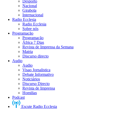
Desporto
Nacional
Girabola
Internacional
Radio Ecclesia
Radio Ecclesia
Sobre nós
Programação
Programação
África 7 Dias
Revista de Imprensa da Semana
Matria
Discurso directo
Audio
Audio
Visao Jornalistica
Debate Informativo
Noticiários
Discurso Directo
Revista de Imprensa
Homilias
Podcast
Escute Radio Ecclesia