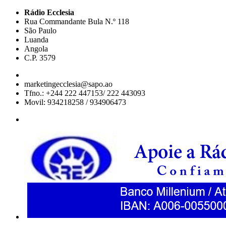
Rádio Ecclesia
Rua Commandante Bula N.º 118
São Paulo
Luanda
Angola
C.P. 3579
marketingecclesia@sapo.ao
Tfno.: +244 222 447153/ 222 443093
Movil: 934218258 / 934906473