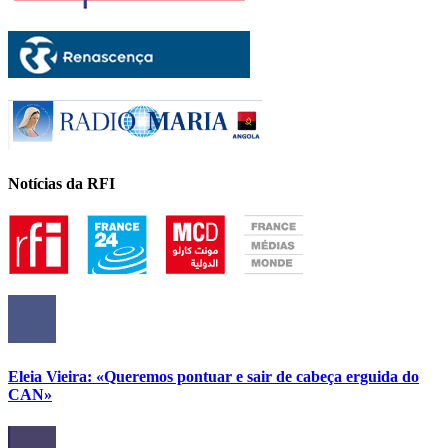
Notícias da RFI
Eleia Vieira: «Queremos pontuar e sair de cabeça erguida do
CAN»