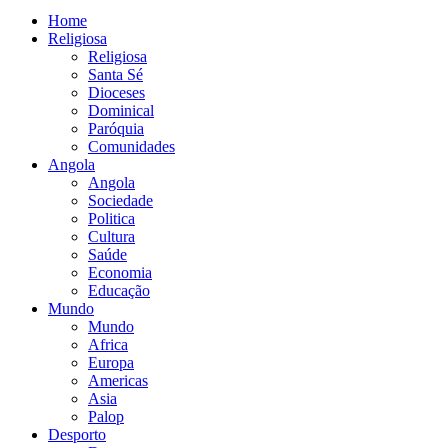
Home
Religiosa
Religiosa
Santa Sé
Dioceses
Dominical
Paróquia
Comunidades
Angola
Angola
Sociedade
Politica
Cultura
Saúde
Economia
Educação
Mundo
Mundo
Africa
Europa
Americas
Asia
Palop
Desporto