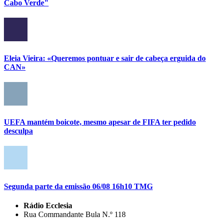
Cabo Verde"
Eleia Vieira: «Queremos pontuar e sair de cabeça erguida do
CAN»
UEFA mantém boicote, mesmo apesar de FIFA ter pedido
desculpa
Segunda parte da emissão 06/08 16h10 TMG
Rádio Ecclesia
Rua Commandante Bula N.º 118