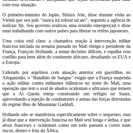
com essa situação.
O primeiro-ministro do Japão, Shinzo Abe, disse durante visita ao
Vietnã que seu país "nunca irá tolerar tal ato", segundo a agência de
notícias Jiji. Seu governo realizou uma reunião emergencial e disse
estar trabalhando com outros países para liberar os reféns japoneses.
Uma coisa está clara: a chamativa reação à intervenção militar
francesa iniciada na semana passada no Mali obriga o presidente da
França, François Hollande, a tomar decisões difíceis, e espalha esse
conflito para bem além do continente africano, desafiando os EUA e
a Europa.
Liderado por argelinos com atuação anterior em guerrilhas no
Afeganistão, o "Batalhão de Sangue" exigiu que a França suspenda
a ação militar contra militantes islâmicos no norte do Mali, uma
operação que tem o aval de aliados ocidentais e africanos que temem
que a Al Qaeda esteja construindo um refúgio no Saara,
aproveitando a injeção de combatentes e armas das forças derrotadas
do regime líbio de Muammar Gaddafi.
Hollande não se manifestou especificamente sobre o sequestro, mas
já disse que a intervenção francesa no Mali será longa e árdua, e que
alvos franceses e ocidentais como um todo passam a correr mais
riscos, dentro e fora da África.