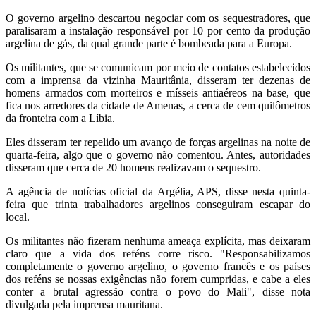
O governo argelino descartou negociar com os sequestradores, que
paralisaram a instalação responsável por 10 por cento da produção
argelina de gás, da qual grande parte é bombeada para a Europa.
Os militantes, que se comunicam por meio de contatos estabelecidos
com a imprensa da vizinha Mauritânia, disseram ter dezenas de
homens armados com morteiros e mísseis antiaéreos na base, que
fica nos arredores da cidade de Amenas, a cerca de cem quilômetros
da fronteira com a Líbia.
Eles disseram ter repelido um avanço de forças argelinas na noite de
quarta-feira, algo que o governo não comentou. Antes, autoridades
disseram que cerca de 20 homens realizavam o sequestro.
A agência de notícias oficial da Argélia, APS, disse nesta quinta-
feira que trinta trabalhadores argelinos conseguiram escapar do
local.
Os militantes não fizeram nenhuma ameaça explícita, mas deixaram
claro que a vida dos reféns corre risco. "Responsabilizamos
completamente o governo argelino, o governo francês e os países
dos reféns se nossas exigências não forem cumpridas, e cabe a eles
conter a brutal agressão contra o povo do Mali", disse nota
divulgada pela imprensa mauritana.