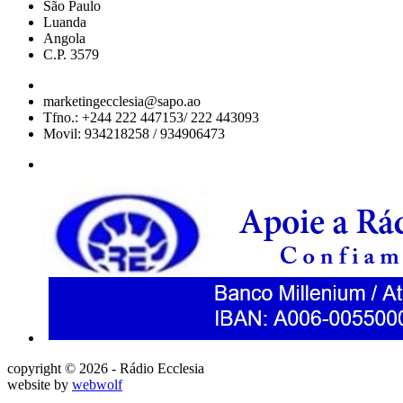
São Paulo
Luanda
Angola
C.P. 3579
marketingecclesia@sapo.ao
Tfno.: +244 222 447153/ 222 443093
Movil: 934218258 / 934906473
copyright © 2026 - Rádio Ecclesia
website by
webwolf