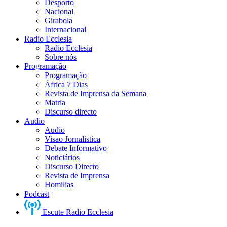
Desporto
Nacional
Girabola
Internacional
Radio Ecclesia
Radio Ecclesia
Sobre nós
Programação
Programação
África 7 Dias
Revista de Imprensa da Semana
Matria
Discurso directo
Audio
Audio
Visao Jornalistica
Debate Informativo
Noticiários
Discurso Directo
Revista de Imprensa
Homilias
Podcast
Escute Radio Ecclesia