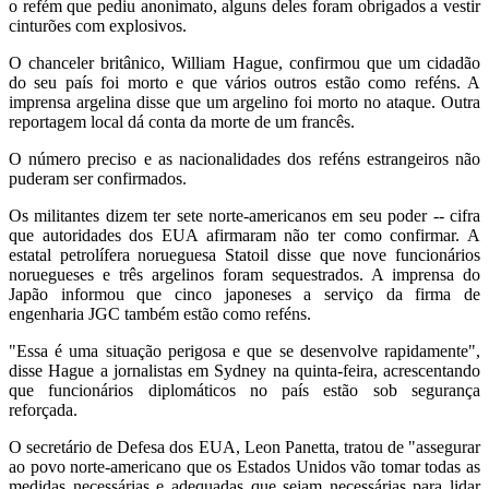
o refém que pediu anonimato, alguns deles foram obrigados a vestir
cinturões com explosivos.
O chanceler britânico, William Hague, confirmou que um cidadão
do seu país foi morto e que vários outros estão como reféns. A
imprensa argelina disse que um argelino foi morto no ataque. Outra
reportagem local dá conta da morte de um francês.
O número preciso e as nacionalidades dos reféns estrangeiros não
puderam ser confirmados.
Os militantes dizem ter sete norte-americanos em seu poder -- cifra
que autoridades dos EUA afirmaram não ter como confirmar. A
estatal petrolífera norueguesa Statoil disse que nove funcionários
noruegueses e três argelinos foram sequestrados. A imprensa do
Japão informou que cinco japoneses a serviço da firma de
engenharia JGC também estão como reféns.
"Essa é uma situação perigosa e que se desenvolve rapidamente",
disse Hague a jornalistas em Sydney na quinta-feira, acrescentando
que funcionários diplomáticos no país estão sob segurança
reforçada.
O secretário de Defesa dos EUA, Leon Panetta, tratou de "assegurar
ao povo norte-americano que os Estados Unidos vão tomar todas as
medidas necessárias e adequadas que sejam necessárias para lidar