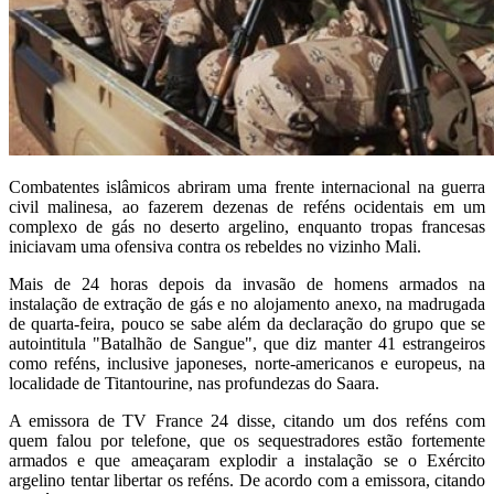
Combatentes islâmicos abriram uma frente internacional na guerra
civil malinesa, ao fazerem dezenas de reféns ocidentais em um
complexo de gás no deserto argelino, enquanto tropas francesas
iniciavam uma ofensiva contra os rebeldes no vizinho Mali.
Mais de 24 horas depois da invasão de homens armados na
instalação de extração de gás e no alojamento anexo, na madrugada
de quarta-feira, pouco se sabe além da declaração do grupo que se
autointitula "Batalhão de Sangue", que diz manter 41 estrangeiros
como reféns, inclusive japoneses, norte-americanos e europeus, na
localidade de Titantourine, nas profundezas do Saara.
A emissora de TV France 24 disse, citando um dos reféns com
quem falou por telefone, que os sequestradores estão fortemente
armados e que ameaçaram explodir a instalação se o Exército
argelino tentar libertar os reféns. De acordo com a emissora, citando