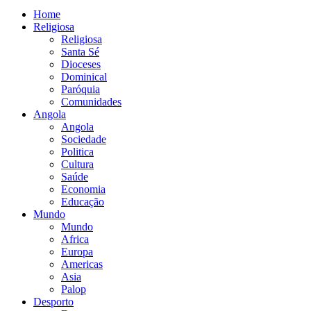
Home
Religiosa
Religiosa
Santa Sé
Dioceses
Dominical
Paróquia
Comunidades
Angola
Angola
Sociedade
Politica
Cultura
Saúde
Economia
Educação
Mundo
Mundo
Africa
Europa
Americas
Asia
Palop
Desporto