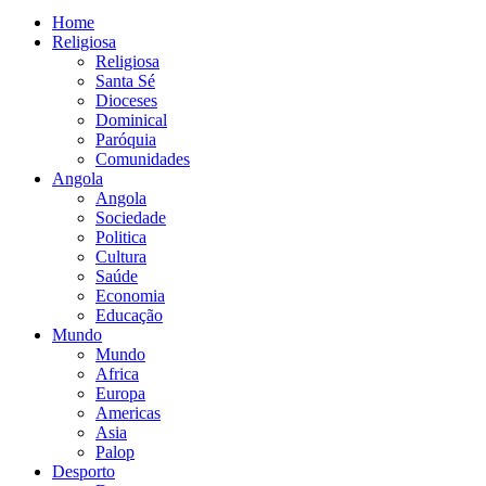
Home
Religiosa
Religiosa
Santa Sé
Dioceses
Dominical
Paróquia
Comunidades
Angola
Angola
Sociedade
Politica
Cultura
Saúde
Economia
Educação
Mundo
Mundo
Africa
Europa
Americas
Asia
Palop
Desporto