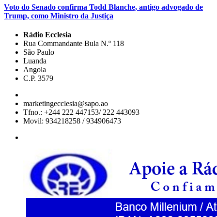
Voto do Senado confirma Todd Blanche, antigo advogado de
Trump, como Ministro da Justiça
Rádio Ecclesia
Rua Commandante Bula N.º 118
São Paulo
Luanda
Angola
C.P. 3579
marketingecclesia@sapo.ao
Tfno.: +244 222 447153/ 222 443093
Movil: 934218258 / 934906473