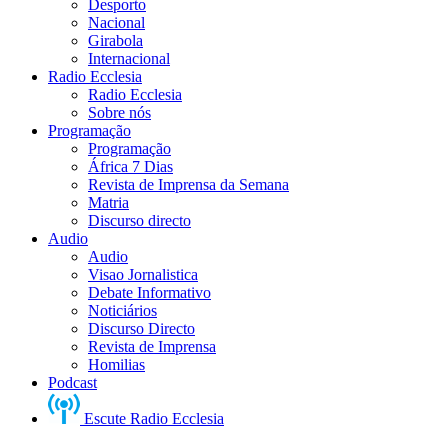
Desporto
Nacional
Girabola
Internacional
Radio Ecclesia
Radio Ecclesia
Sobre nós
Programação
Programação
África 7 Dias
Revista de Imprensa da Semana
Matria
Discurso directo
Audio
Audio
Visao Jornalistica
Debate Informativo
Noticiários
Discurso Directo
Revista de Imprensa
Homilias
Podcast
Escute Radio Ecclesia