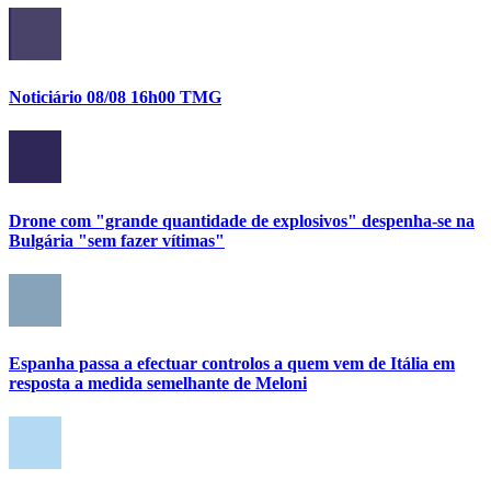
Noticiário 08/08 16h00 TMG
Drone com "grande quantidade de explosivos" despenha-se na
Bulgária "sem fazer vítimas"
Espanha passa a efectuar controlos a quem vem de Itália em
resposta a medida semelhante de Meloni