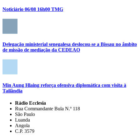
Noticiário 06/08 16h00 TMG
Delegação ministerial senegalesa deslocou-se a Bissau no âmbito
de missão de mediação da CEDEAO
Min Aung Hlaing reforça ofensiva diplomática com visita à
Tailândia
Rádio Ecclesia
Rua Commandante Bula N.º 118
São Paulo
Luanda
Angola
C.P. 3579