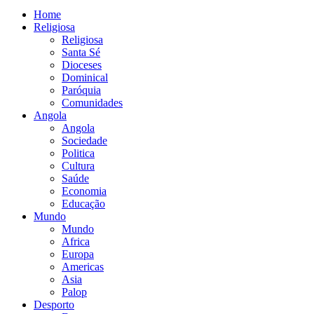
Home
Religiosa
Religiosa
Santa Sé
Dioceses
Dominical
Paróquia
Comunidades
Angola
Angola
Sociedade
Politica
Cultura
Saúde
Economia
Educação
Mundo
Mundo
Africa
Europa
Americas
Asia
Palop
Desporto