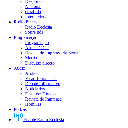
Desporto
Nacional
Girabola
Internacional
Radio Ecclesia
Radio Ecclesia
Sobre nós
Programação
Programação
África 7 Dias
Revista de Imprensa da Semana
Matria
Discurso directo
Audio
Audio
Visao Jornalistica
Debate Informativo
Noticiários
Discurso Directo
Revista de Imprensa
Homilias
Podcast
Escute Radio Ecclesia