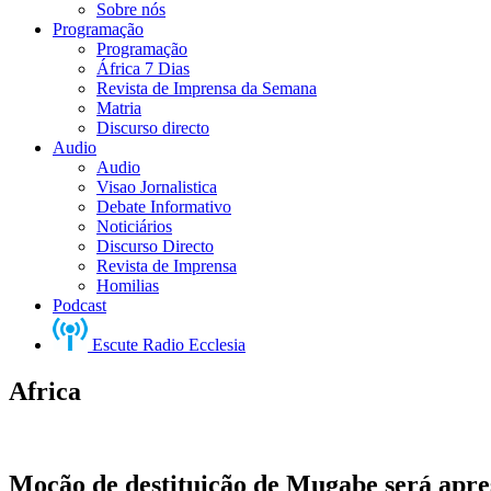
Sobre nós
Programação
Programação
África 7 Dias
Revista de Imprensa da Semana
Matria
Discurso directo
Audio
Audio
Visao Jornalistica
Debate Informativo
Noticiários
Discurso Directo
Revista de Imprensa
Homilias
Podcast
Escute Radio Ecclesia
Africa
Moção de destituição de Mugabe será apr