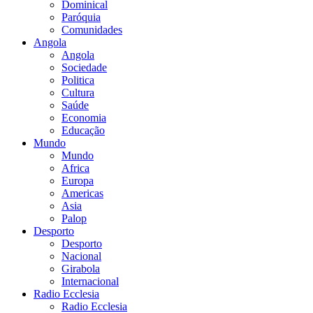
Dominical
Paróquia
Comunidades
Angola
Angola
Sociedade
Politica
Cultura
Saúde
Economia
Educação
Mundo
Mundo
Africa
Europa
Americas
Asia
Palop
Desporto
Desporto
Nacional
Girabola
Internacional
Radio Ecclesia
Radio Ecclesia