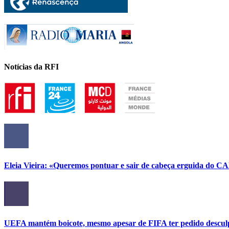
Notícias da RFI
Eleia Vieira: «Queremos pontuar e sair de cabeça erguida do C
UEFA mantém boicote, mesmo apesar de FIFA ter pedido descul