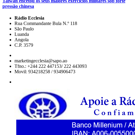
Taiwan encetou os seus maiores exercícios militares sob forte
pressão chinesa
Rádio Ecclesia
Rua Commandante Bula N.º 118
São Paulo
Luanda
Angola
C.P. 3579
marketingecclesia@sapo.ao
Tfno.: +244 222 447153/ 222 443093
Movil: 934218258 / 934906473