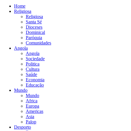
Home
Religiosa
Religiosa
Santa Sé
Dioceses
Dominical
Paróquia
Comunidades
Angola
Angola
Sociedade
Politica
Cultura
Saúde
Economia
Educação
Mundo
Mundo
Africa
Europa
Americas
Asia
Palop
Desporto