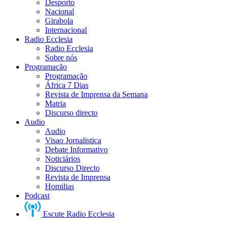
Desporto
Nacional
Girabola
Internacional
Radio Ecclesia
Radio Ecclesia
Sobre nós
Programação
Programação
África 7 Dias
Revista de Imprensa da Semana
Matria
Discurso directo
Audio
Audio
Visao Jornalistica
Debate Informativo
Noticiários
Discurso Directo
Revista de Imprensa
Homilias
Podcast
Escute Radio Ecclesia