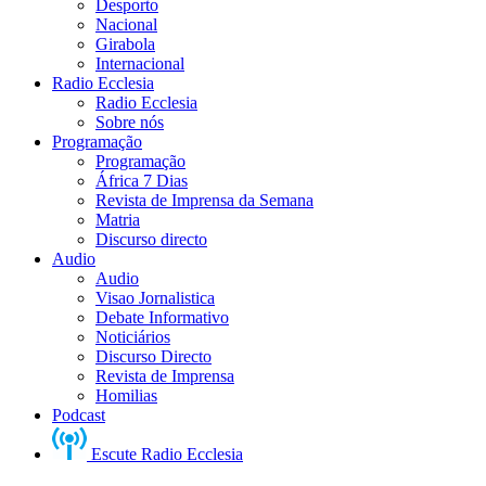
Desporto
Nacional
Girabola
Internacional
Radio Ecclesia
Radio Ecclesia
Sobre nós
Programação
Programação
África 7 Dias
Revista de Imprensa da Semana
Matria
Discurso directo
Audio
Audio
Visao Jornalistica
Debate Informativo
Noticiários
Discurso Directo
Revista de Imprensa
Homilias
Podcast
Escute Radio Ecclesia