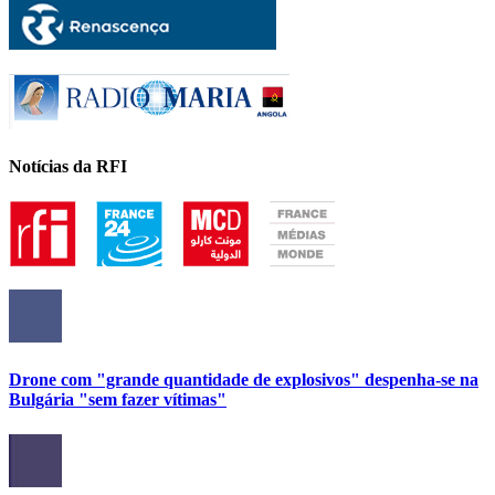
Notícias da RFI
Drone com "grande quantidade de explosivos" despenha-se na
Bulgária "sem fazer vítimas"