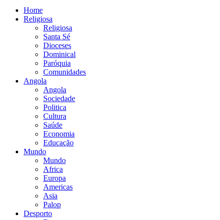
Home
Religiosa
Religiosa
Santa Sé
Dioceses
Dominical
Paróquia
Comunidades
Angola
Angola
Sociedade
Politica
Cultura
Saúde
Economia
Educação
Mundo
Mundo
Africa
Europa
Americas
Asia
Palop
Desporto