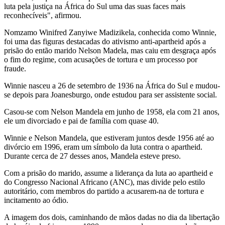
luta pela justiça na África do Sul uma das suas faces mais
reconhecíveis", afirmou.
Nomzamo Winifred Zanyiwe Madizikela, conhecida como Winnie,
foi uma das figuras destacadas do ativismo anti-apartheid após a
prisão do então marido Nelson Madela, mas caiu em desgraça após
o fim do regime, com acusações de tortura e um processo por
fraude.
Winnie nasceu a 26 de setembro de 1936 na África do Sul e mudou-
se depois para Joanesburgo, onde estudou para ser assistente social.
Casou-se com Nelson Mandela em junho de 1958, ela com 21 anos,
ele um divorciado e pai de família com quase 40.
Winnie e Nelson Mandela, que estiveram juntos desde 1956 até ao
divórcio em 1996, eram um símbolo da luta contra o apartheid.
Durante cerca de 27 desses anos, Mandela esteve preso.
Com a prisão do marido, assume a liderança da luta ao apartheid e
do Congresso Nacional Africano (ANC), mas divide pelo estilo
autoritário, com membros do partido a acusarem-na de tortura e
incitamento ao ódio.
A imagem dos dois, caminhando de mãos dadas no dia da libertação