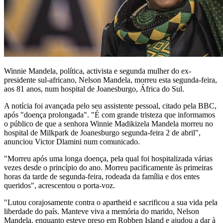
Winnie Mandela, política, activista e segunda mulher do ex-
presidente sul-africano, Nelson Mandela, morreu esta segunda-feira,
aos 81 anos, num hospital de Joanesburgo, África do Sul.
A notícia foi avançada pelo seu assistente pessoal, citado pela BBC,
após "doença prolongada". "É com grande tristeza que informamos
o público de que a senhora Winnie Madikizela Mandela morreu no
hospital de Milkpark de Joanesburgo segunda-feira 2 de abril",
anunciou Victor Dlamini num comunicado.
"Morreu após uma longa doença, pela qual foi hospitalizada várias
vezes desde o princípio do ano. Morreu pacificamente às primeiras
horas da tarde de segunda-feira, rodeada da família e dos entes
queridos", acrescentou o porta-voz.
"Lutou corajosamente contra o apartheid e sacrificou a sua vida pela
liberdade do país. Manteve viva a memória do marido, Nelson
Mandela, enquanto esteve preso em Robben Island e ajudou a dar à