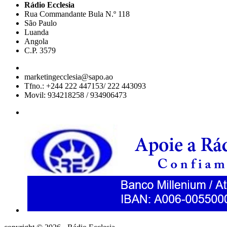
Rádio Ecclesia
Rua Commandante Bula N.º 118
São Paulo
Luanda
Angola
C.P. 3579
marketingecclesia@sapo.ao
Tfno.: +244 222 447153/ 222 443093
Movil: 934218258 / 934906473