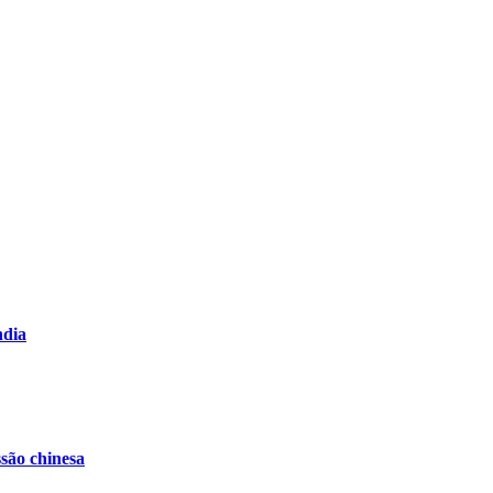
ndia
ssão chinesa