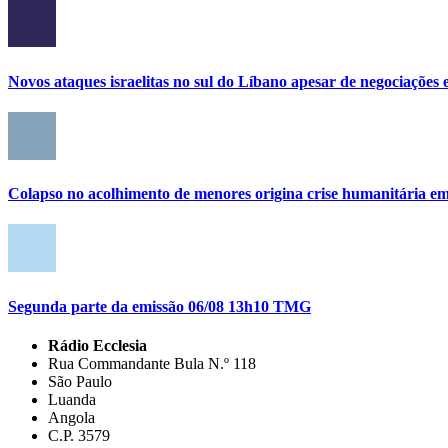
Novos ataques israelitas no sul do Líbano apesar de negociações e
Colapso no acolhimento de menores origina crise humanitária e
Segunda parte da emissão 06/08 13h10 TMG
Rádio Ecclesia
Rua Commandante Bula N.º 118
São Paulo
Luanda
Angola
C.P. 3579