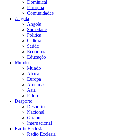
Dominical
Paróquia
Comunidades
Angola
Angola
Sociedade
Politica
Cultura
Saúde
Economia
Educação
Mundo
Mundo
Africa
Europa
Americas
Asia
Palop
Desporto
Desporto
Nacional
Girabola
Internacional
Radio Ecclesia
Radio Ecclesia