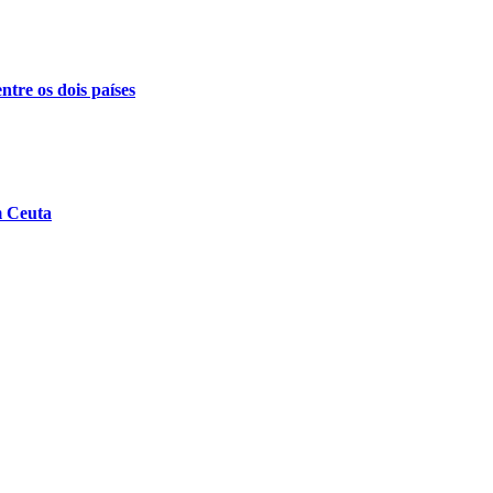
ntre os dois países
m Ceuta