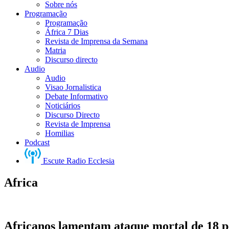
Sobre nós
Programação
Programação
África 7 Dias
Revista de Imprensa da Semana
Matria
Discurso directo
Audio
Audio
Visao Jornalistica
Debate Informativo
Noticiários
Discurso Directo
Revista de Imprensa
Homilias
Podcast
Escute Radio Ecclesia
Africa
Africanos lamentam ataque mortal de 18 pe