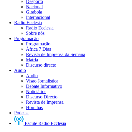
Desporto
Nacional
Girabola
Internacional
Radio Ecclesia
Radio Ecclesia
Sobre nós
Programação
Programação
África 7 Dias
Revista de Imprensa da Semana
Matria
Discurso directo
Audio
Audio
Visao Jornalistica
Debate Informativo
Noticiários
Discurso Directo
Revista de Imprensa
Homilias
Podcast
Escute Radio Ecclesia