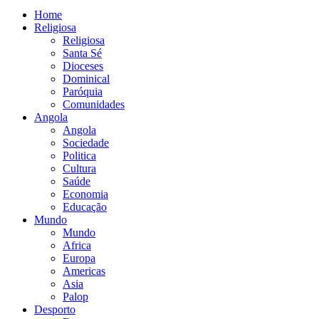
Home
Religiosa
Religiosa
Santa Sé
Dioceses
Dominical
Paróquia
Comunidades
Angola
Angola
Sociedade
Politica
Cultura
Saúde
Economia
Educação
Mundo
Mundo
Africa
Europa
Americas
Asia
Palop
Desporto