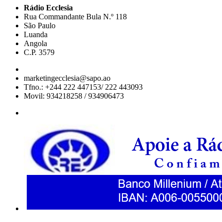
Rádio Ecclesia
Rua Commandante Bula N.º 118
São Paulo
Luanda
Angola
C.P. 3579
marketingecclesia@sapo.ao
Tfno.: +244 222 447153/ 222 443093
Movil: 934218258 / 934906473