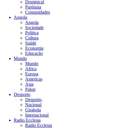
Dominical
Paróquia
Comunidades
Angola
Angola
Sociedade
Politica
Cultura
Saúde
Economia
Educação
Mundo
Mundo
Africa
Europa
Americas
Asia
Palop
Desporto
Desporto
Nacional
Girabola
Internacional
Radio Ecclesia
Radio Ecclesia