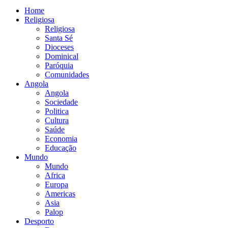
Home
Religiosa
Religiosa
Santa Sé
Dioceses
Dominical
Paróquia
Comunidades
Angola
Angola
Sociedade
Politica
Cultura
Saúde
Economia
Educação
Mundo
Mundo
Africa
Europa
Americas
Asia
Palop
Desporto