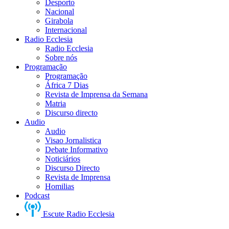
Desporto
Nacional
Girabola
Internacional
Radio Ecclesia
Radio Ecclesia
Sobre nós
Programação
Programação
África 7 Dias
Revista de Imprensa da Semana
Matria
Discurso directo
Audio
Audio
Visao Jornalistica
Debate Informativo
Noticiários
Discurso Directo
Revista de Imprensa
Homilias
Podcast
Escute Radio Ecclesia