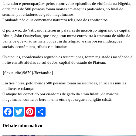
feira «dor e preocupação» pelos «horríveis» episódios de violência na Nigéria,
onde mais de 500 pessoas foram mortas em ataques praticados, no final de
semana, por criadores de gado muçulmanos.
Lombardi não quis comentar a natureza religiosa dos confrontos.
O porta-voz do Vaticano reiterou as palavras do arcebispo nigeriano da capital
Abuja, John Onaiyekan, que assegurou numa entrevista à emissora de rádio da
Santa Sé que «não se mata por causa da religião, e sim por reivindicações
sociais, económicas, tribais e culturais».
Os ataques, coordenados segundo as testemunhas, foram registados no sábado à
noite em três aldeias ao sul de Jos, capital do estado de Plateau.
{flexiaudio}9670{/flexiaudio}
Em três horas, pelo menos 500 pessoas foram massacradas, entre elas muitas
mulheres e crianças.
O ataque foi cometido por criadores de gado da etnia fulani, de maioria
muçulmana, contra os berom, uma etnia que segue a religião cristã.
Facebook
Twitter
Pinterest
Share
Debate informativo