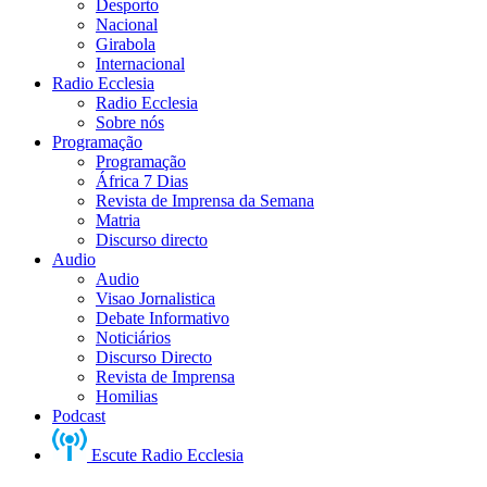
Desporto
Nacional
Girabola
Internacional
Radio Ecclesia
Radio Ecclesia
Sobre nós
Programação
Programação
África 7 Dias
Revista de Imprensa da Semana
Matria
Discurso directo
Audio
Audio
Visao Jornalistica
Debate Informativo
Noticiários
Discurso Directo
Revista de Imprensa
Homilias
Podcast
Escute Radio Ecclesia