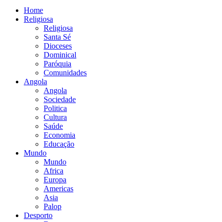
Home
Religiosa
Religiosa
Santa Sé
Dioceses
Dominical
Paróquia
Comunidades
Angola
Angola
Sociedade
Politica
Cultura
Saúde
Economia
Educação
Mundo
Mundo
Africa
Europa
Americas
Asia
Palop
Desporto