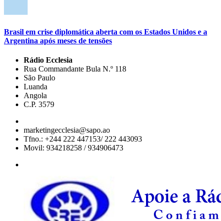
Brasil em crise diplomática aberta com os Estados Unidos e a
Argentina após meses de tensões
Rádio Ecclesia
Rua Commandante Bula N.º 118
São Paulo
Luanda
Angola
C.P. 3579
marketingecclesia@sapo.ao
Tfno.: +244 222 447153/ 222 443093
Movil: 934218258 / 934906473