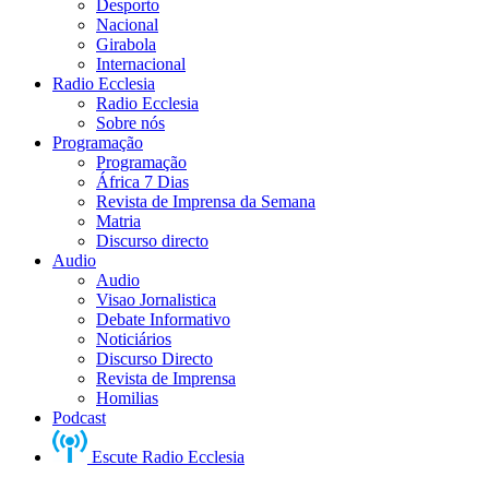
Desporto
Nacional
Girabola
Internacional
Radio Ecclesia
Radio Ecclesia
Sobre nós
Programação
Programação
África 7 Dias
Revista de Imprensa da Semana
Matria
Discurso directo
Audio
Audio
Visao Jornalistica
Debate Informativo
Noticiários
Discurso Directo
Revista de Imprensa
Homilias
Podcast
Escute Radio Ecclesia