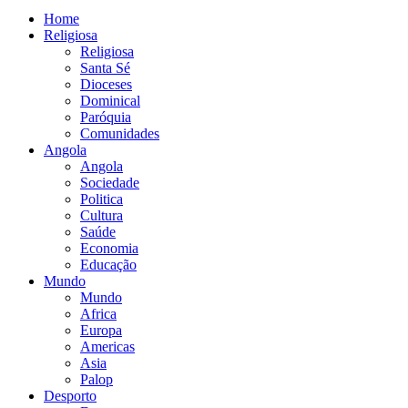
Home
Religiosa
Religiosa
Santa Sé
Dioceses
Dominical
Paróquia
Comunidades
Angola
Angola
Sociedade
Politica
Cultura
Saúde
Economia
Educação
Mundo
Mundo
Africa
Europa
Americas
Asia
Palop
Desporto