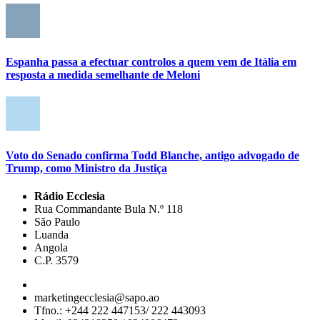
Espanha passa a efectuar controlos a quem vem de Itália em
resposta a medida semelhante de Meloni
Voto do Senado confirma Todd Blanche, antigo advogado de
Trump, como Ministro da Justiça
Rádio Ecclesia
Rua Commandante Bula N.º 118
São Paulo
Luanda
Angola
C.P. 3579
marketingecclesia@sapo.ao
Tfno.: +244 222 447153/ 222 443093