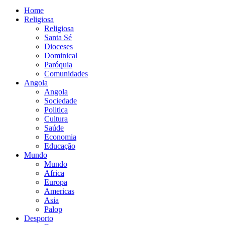
Home
Religiosa
Religiosa
Santa Sé
Dioceses
Dominical
Paróquia
Comunidades
Angola
Angola
Sociedade
Politica
Cultura
Saúde
Economia
Educação
Mundo
Mundo
Africa
Europa
Americas
Asia
Palop
Desporto