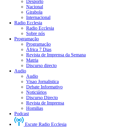
Desporto
Nacional
Girabola
Internacional
Radio Ecclesia
Radio Ecclesia
Sobre nós
Programação
Programação
África 7 Dias
Revista de Imprensa da Semana
Matria
Discurso directo
Audio
Audio
Visao Jornalistica
Debate Informativo
Noticiários
Discurso Directo
Revista de Imprensa
Homilias
Podcast
Escute Radio Ecclesia