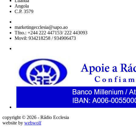
Luanda
Angola
C.P. 3579
marketingecclesia@sapo.ao
Tfno.: +244 222 447153/ 222 443093
Movil: 934218258 / 934906473
copyright © 2026 - Rádio Ecclesia
website by
webwolf