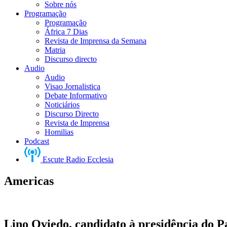
Sobre nós
Programação
Programação
África 7 Dias
Revista de Imprensa da Semana
Matria
Discurso directo
Audio
Audio
Visao Jornalistica
Debate Informativo
Noticiários
Discurso Directo
Revista de Imprensa
Homilias
Podcast
Escute Radio Ecclesia
Americas
Lino Oviedo, candidato à presidência do 