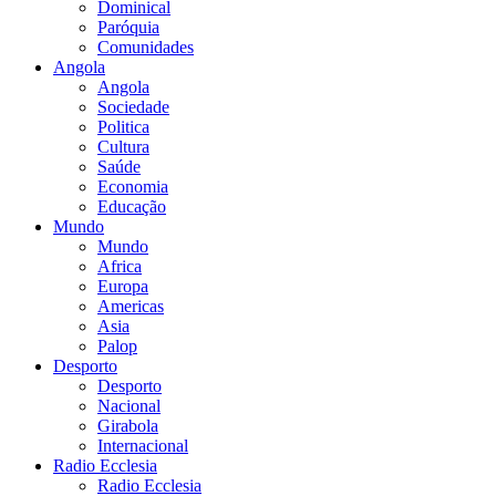
Dominical
Paróquia
Comunidades
Angola
Angola
Sociedade
Politica
Cultura
Saúde
Economia
Educação
Mundo
Mundo
Africa
Europa
Americas
Asia
Palop
Desporto
Desporto
Nacional
Girabola
Internacional
Radio Ecclesia
Radio Ecclesia