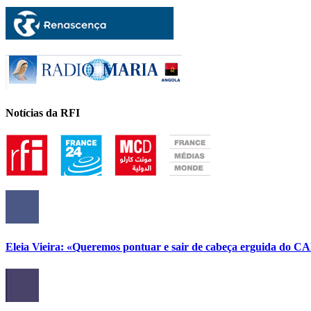
Notícias da RFI
Eleia Vieira: «Queremos pontuar e sair de cabeça erguida do C