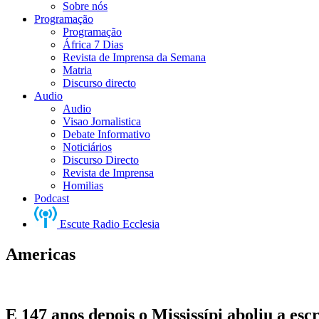
Sobre nós
Programação
Programação
África 7 Dias
Revista de Imprensa da Semana
Matria
Discurso directo
Audio
Audio
Visao Jornalistica
Debate Informativo
Noticiários
Discurso Directo
Revista de Imprensa
Homilias
Podcast
Escute Radio Ecclesia
Americas
E 147 anos depois o Mississípi aboliu a esc