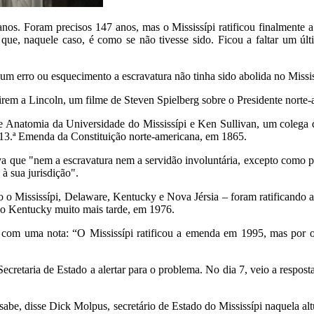
canos. Foram precisos 147 anos, mas o Mississípi ratificou finalmente
ue, naquele caso, é como se não tivesse sido. Ficou a faltar um últ
um erro ou esquecimento a escravatura não tinha sido abolida no Missis
tirem a Lincoln, um filme de Steven Spielberg sobre o Presidente nort
e Anatomia da Universidade do Mississípi e Ken Sullivan, um colega q
 13.ª Emenda da Constituição norte-americana, em 1865.
va que "nem a escravatura nem a servidão involuntária, excepto como p
à sua jurisdição".
o o Mississípi, Delaware, Kentucky e Nova Jérsia – foram ratificando 
 o Kentucky muito mais tarde, em 1976.
 com uma nota: “O Mississípi ratificou a emenda em 1995, mas por o 
ecretaria de Estado a alertar para o problema. No dia 7, veio a respost
be, disse Dick Molpus, secretário de Estado do Mississípi naquela altur