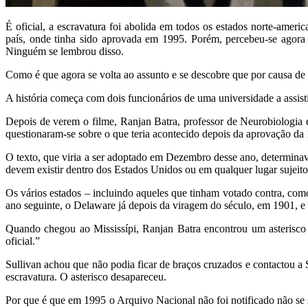
É oficial, a escravatura foi abolida em todos os estados norte-ameri
país, onde tinha sido aprovada em 1995. Porém, percebeu-se agora q
Ninguém se lembrou disso.
Como é que agora se volta ao assunto e se descobre que por causa de 
A história começa com dois funcionários de uma universidade a assis
Depois de verem o filme, Ranjan Batra, professor de Neurobiologia 
questionaram-se sobre o que teria acontecido depois da aprovação da
O texto, que viria a ser adoptado em Dezembro desse ano, determina
devem existir dentro dos Estados Unidos ou em qualquer lugar sujeito 
Os vários estados – incluindo aqueles que tinham votado contra, com
ano seguinte, o Delaware já depois da viragem do século, em 1901, e
Quando chegou ao Mississípi, Ranjan Batra encontrou um asterisco
oficial.”
Sullivan achou que não podia ficar de braços cruzados e contactou a S
escravatura. O asterisco desapareceu.
Por que é que em 1995 o Arquivo Nacional não foi notificado não se sa