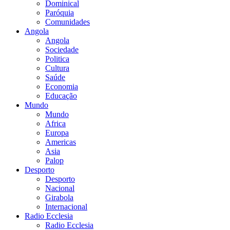
Dominical
Paróquia
Comunidades
Angola
Angola
Sociedade
Politica
Cultura
Saúde
Economia
Educação
Mundo
Mundo
Africa
Europa
Americas
Asia
Palop
Desporto
Desporto
Nacional
Girabola
Internacional
Radio Ecclesia
Radio Ecclesia