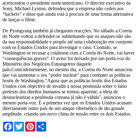
acrescentou o presidente norte-americano. O director executivo da
Sony, Michael Lynton, defendeu que a empresa não cedeu aos
“hackers” e disse que ainda está à procura de uma forma alternativa
de lançar o filme.
De Pyongyang também já chegaram reacções. No sábado a Coreia
do Norte voltou a defender-se sublinhando que os ataques não são
da sua responsabilidade e propôs até uma colaboração em conjunto
com os Estados Unidos para investigar o caso. Contudo, se
Washington se recusar a colaborar com a Coreia do Norte, vai haver
“consequências graves”. O aviso foi deixado por um porta-voz do
Ministério dos Negócios Estrangeiros daquele
país.Coincidentemente, no mesmo dia, a Coreia do Norte anunciou
que vai aumentar o seu “poder nuclear” para combater as políticas
hostis de Washington.“Agora que as políticas hostis dos Estados
Unidos com objectivo de invadir a nossa península sobre o falso
pretexto dos direitos humanos se tornou aparente, a ideia de
desnuclearizar a península coreana já não é válida”, anunciou o
mesmo porta-voz. É a primeira vez que os Estados Unidos acusam
directamente outro país de um ataque cibernético de tão grande
amplitude, criando um novo clima de tensão entre os dois Estados.
Facebook
Twitter
Pinterest
Share