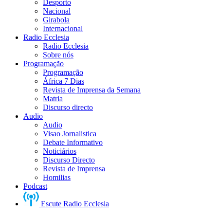
Desporto
Nacional
Girabola
Internacional
Radio Ecclesia
Radio Ecclesia
Sobre nós
Programação
Programação
África 7 Dias
Revista de Imprensa da Semana
Matria
Discurso directo
Audio
Audio
Visao Jornalistica
Debate Informativo
Noticiários
Discurso Directo
Revista de Imprensa
Homilias
Podcast
Escute Radio Ecclesia