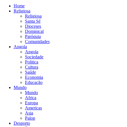
Home
Religiosa
Religiosa
Santa Sé
Dioceses
Dominical
Paróquia
Comunidades
Angola
Angola
Sociedade
Politica
Cultura
Saúde
Economia
Educação
Mundo
Mundo
Africa
Europa
Americas
Asia
Palop
Desporto