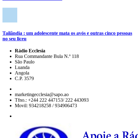
Tailândia : um adolescente mata os avós e outras cinco pessoas
no seu liceu
Rádio Ecclesia
Rua Commandante Bula N.º 118
São Paulo
Luanda
Angola
C.P. 3579
marketingecclesia@sapo.ao
Tfno.: +244 222 447153/ 222 443093
Movil: 934218258 / 934906473