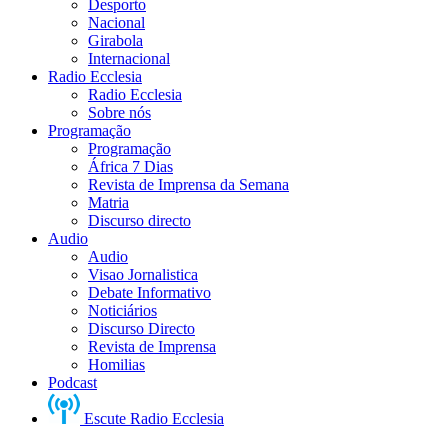
Desporto
Nacional
Girabola
Internacional
Radio Ecclesia
Radio Ecclesia
Sobre nós
Programação
Programação
África 7 Dias
Revista de Imprensa da Semana
Matria
Discurso directo
Audio
Audio
Visao Jornalistica
Debate Informativo
Noticiários
Discurso Directo
Revista de Imprensa
Homilias
Podcast
Escute Radio Ecclesia