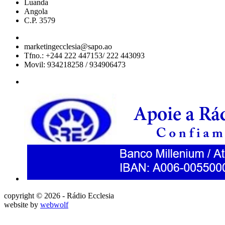
Luanda
Angola
C.P. 3579
marketingecclesia@sapo.ao
Tfno.: +244 222 447153/ 222 443093
Movil: 934218258 / 934906473
copyright © 2026 - Rádio Ecclesia
website by
webwolf