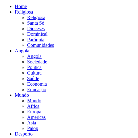
Home
Religiosa
Religiosa
Santa Sé
Dioceses
Dominical
Paróquia
Comunidades
Angola
Angola
Sociedade
Politica
Cultura
Saúde
Economia
Educação
Mundo
Mundo
Africa
Europa
Americas
Asia
Palop
Desporto