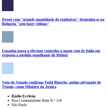
Drone com "grande quantidade de explosivos" despenha-se na
Bulgária "sem fazer vítimas"
Espanha passa a efectuar controlos a quem vem de Itália em
resposta a medida semelhante de Meloni
Voto do Senado confirma Todd Blanche, antigo advogado de
Trump, como Ministro da Justiça
Rádio Ecclesia
Rua Commandante Bula N.º 118
São Paulo