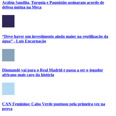
Arábia Saudita, Turquia e Paquistão assinaram acordo de
defesa mútua na Meca
“Deve haver um investimento ainda maior na reutilização da
água” - Luís Encarnação
Diomandé vai para o Real Madrid e passa a ser o jogador
africano mais caro da história
CAN Feminino: Cabo Verde pontuou pela primeira vez na
prova