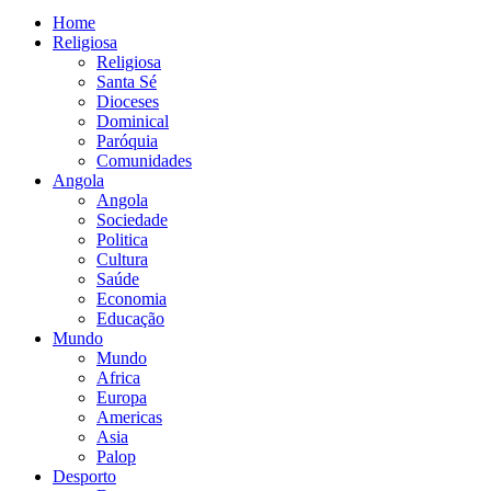
Home
Religiosa
Religiosa
Santa Sé
Dioceses
Dominical
Paróquia
Comunidades
Angola
Angola
Sociedade
Politica
Cultura
Saúde
Economia
Educação
Mundo
Mundo
Africa
Europa
Americas
Asia
Palop
Desporto