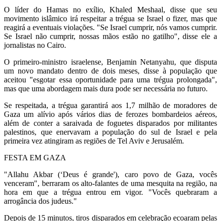
O líder do Hamas no exílio, Khaled Meshaal, disse que seu
movimento islâmico irá respeitar a trégua se Israel o fizer, mas que
reagirá a eventuais violações. "Se Israel cumprir, nós vamos cumprir.
Se Israel não cumprir, nossas mãos estão no gatilho", disse ele a
jornalistas no Cairo.
O primeiro-ministro israelense, Benjamin Netanyahu, que disputa
um novo mandato dentro de dois meses, disse à população que
aceitou "esgotar essa oportunidade para uma trégua prolongada",
mas que uma abordagem mais dura pode ser necessária no futuro.
Se respeitada, a trégua garantirá aos 1,7 milhão de moradores de
Gaza um alívio após vários dias de ferozes bombardeios aéreos,
além de conter a saraivada de foguetes disparados por militantes
palestinos, que enervavam a população do sul de Israel e pela
primeira vez atingiram as regiões de Tel Aviv e Jerusalém.
FESTA EM GAZA
"Allahu Akbar (‘Deus é grande'), caro povo de Gaza, vocês
venceram", berraram os alto-falantes de uma mesquita na região, na
hora em que a trégua entrou em vigor. "Vocês quebraram a
arrogância dos judeus."
Depois de 15 minutos, tiros disparados em celebração ecoaram pelas