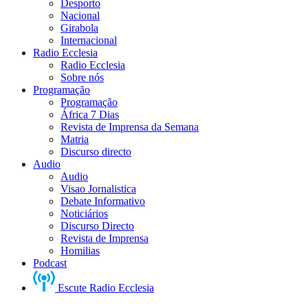
Desporto
Nacional
Girabola
Internacional
Radio Ecclesia
Radio Ecclesia
Sobre nós
Programação
Programação
África 7 Dias
Revista de Imprensa da Semana
Matria
Discurso directo
Audio
Audio
Visao Jornalistica
Debate Informativo
Noticiários
Discurso Directo
Revista de Imprensa
Homilias
Podcast
Escute Radio Ecclesia