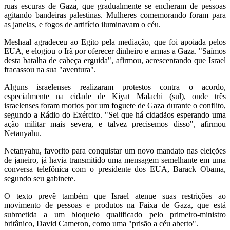
ruas escuras de Gaza, que gradualmente se encheram de pessoas
agitando bandeiras palestinas. Mulheres comemorando foram para
as janelas, e fogos de artifício iluminavam o céu.
Meshaal agradeceu ao Egito pela mediação, que foi apoiada pelos
EUA, e elogiou o Irã por oferecer dinheiro e armas a Gaza. "Saímos
desta batalha de cabeça erguida", afirmou, acrescentando que Israel
fracassou na sua "aventura".
Alguns israelenses realizaram protestos contra o acordo,
especialmente na cidade de Kiyat Malachi (sul), onde três
israelenses foram mortos por um foguete de Gaza durante o conflito,
segundo a Rádio do Exército. "Sei que há cidadãos esperando uma
ação militar mais severa, e talvez precisemos disso", afirmou
Netanyahu.
Netanyahu, favorito para conquistar um novo mandato nas eleições
de janeiro, já havia transmitido uma mensagem semelhante em uma
conversa telefônica com o presidente dos EUA, Barack Obama,
segundo seu gabinete.
O texto prevê também que Israel atenue suas restrições ao
movimento de pessoas e produtos na Faixa de Gaza, que está
submetida a um bloqueio qualificado pelo primeiro-ministro
britânico, David Cameron, como uma "prisão a céu aberto".