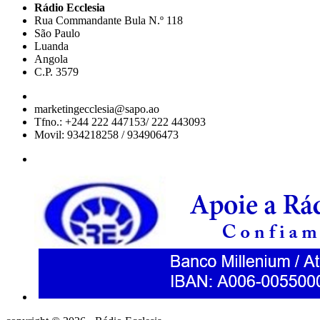
Rádio Ecclesia
Rua Commandante Bula N.º 118
São Paulo
Luanda
Angola
C.P. 3579
marketingecclesia@sapo.ao
Tfno.: +244 222 447153/ 222 443093
Movil: 934218258 / 934906473