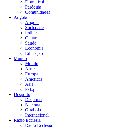
Dominical
Paróquia
Comunidades
Angola
Angola
Sociedade
Politica
Cultura
Saúde
Economia
Educação
Mundo
Mundo
Africa
Europa
Americas
Asia
Palop
Desporto
Desporto
Nacional
Girabola
Internacional
Radio Ecclesia
Radio Ecclesia