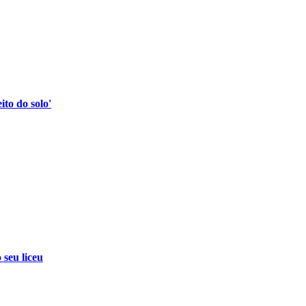
to do solo'
 seu liceu