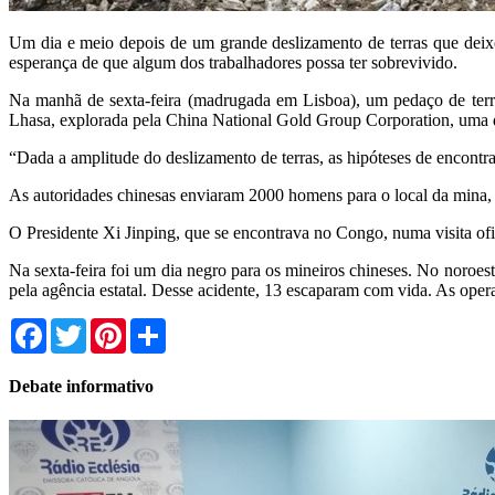
Um dia e meio depois de um grande deslizamento de terras que deix
esperança de que algum dos trabalhadores possa ter sobrevivido.
Na manhã de sexta-feira (madrugada em Lisboa), um pedaço de terra 
Lhasa, explorada pela China National Gold Group Corporation, uma d
“Dada a amplitude do deslizamento de terras, as hipóteses de encontr
As autoridades chinesas enviaram 2000 homens para o local da mina, a l
O Presidente Xi Jinping, que se encontrava no Congo, numa visita ofic
Na sexta-feira foi um dia negro para os mineiros chineses. No noroe
pela agência estatal. Desse acidente, 13 escaparam com vida. As opera
Facebook
Twitter
Pinterest
Share
Debate informativo