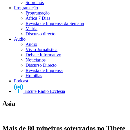
Sobre nós
Programação
Programação
África 7 Dias
Revista de Imprensa da Semana
Matria
Discurso directo
Audio
Audio
Visao Jornalistica
Debate Informativo
Noticiários
Discurso Directo
Revista de Imprensa
Homilias
Podcast
Escute Radio Ecclesia
Asia
Mais de 80 mineiros soterrados no Tibete