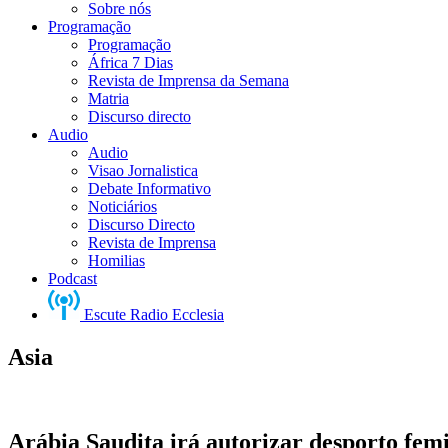
Sobre nós
Programação
Programação
África 7 Dias
Revista de Imprensa da Semana
Matria
Discurso directo
Audio
Audio
Visao Jornalistica
Debate Informativo
Noticiários
Discurso Directo
Revista de Imprensa
Homilias
Podcast
Escute Radio Ecclesia
Asia
Arábia Saudita irá autorizar desporto fem