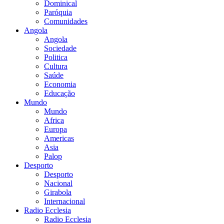
Dominical
Paróquia
Comunidades
Angola
Angola
Sociedade
Politica
Cultura
Saúde
Economia
Educação
Mundo
Mundo
Africa
Europa
Americas
Asia
Palop
Desporto
Desporto
Nacional
Girabola
Internacional
Radio Ecclesia
Radio Ecclesia