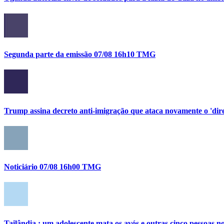
Segunda parte da emissão 07/08 16h10 TMG
Trump assina decreto anti-imigração que ataca novamente o 'direi
Noticiário 07/08 16h00 TMG
Tailândia : um adolescente mata os avós e outras cinco pessoas no