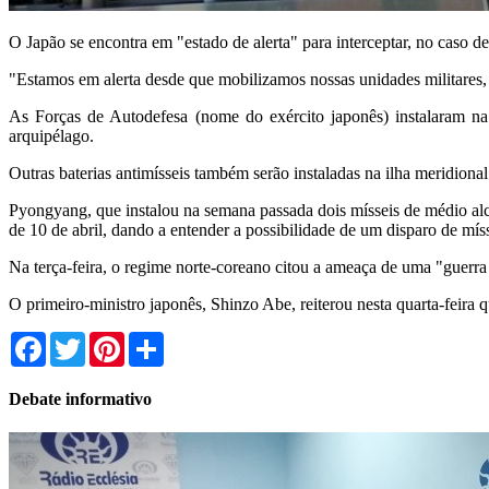
O Japão se encontra em "estado de alerta" para interceptar, no caso d
"Estamos em alerta desde que mobilizamos nossas unidades militares, 
As Forças de Autodefesa (nome do exército japonês) instalaram na 
arquipélago.
Outras baterias antimísseis também serão instaladas na ilha meridion
Pyongyang, que instalou na semana passada dois mísseis de médio alcan
de 10 de abril, dando a entender a possibilidade de um disparo de míss
Na terça-feira, o regime norte-coreano citou a ameaça de uma "guerr
O primeiro-ministro japonês, Shinzo Abe, reiterou nesta quarta-feira 
Facebook
Twitter
Pinterest
Share
Debate informativo