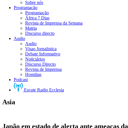
Sobre nós
Programação
Programação
África 7 Dias
Revista de Imprensa da Semana
Matria
Discurso directo
Audio
Audio
Visao Jornalistica
Debate Informativo
Noticiários
Discurso Directo
Revista de Imprensa
Homilias
Podcast
Escute Radio Ecclesia
Asia
Japão em estado de alerta ante ameaças d