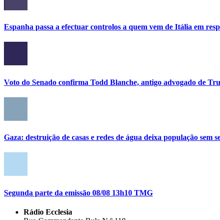
Espanha passa a efectuar controlos a quem vem de Itália em res
Voto do Senado confirma Todd Blanche, antigo advogado de Tru
Gaza: destruição de casas e redes de água deixa população sem se
Segunda parte da emissão 08/08 13h10 TMG
Rádio Ecclesia