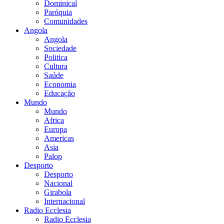
Dominical
Paróquia
Comunidades
Angola
Angola
Sociedade
Politica
Cultura
Saúde
Economia
Educação
Mundo
Mundo
Africa
Europa
Americas
Asia
Palop
Desporto
Desporto
Nacional
Girabola
Internacional
Radio Ecclesia
Radio Ecclesia