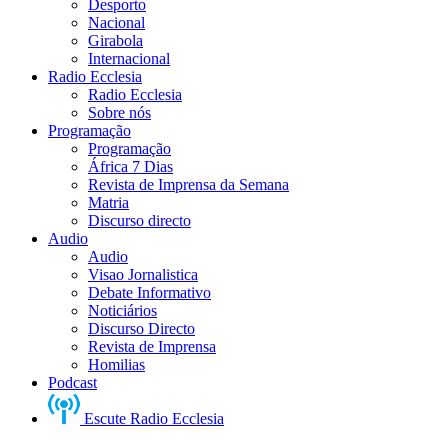
Desporto
Nacional
Girabola
Internacional
Radio Ecclesia
Radio Ecclesia
Sobre nós
Programação
Programação
África 7 Dias
Revista de Imprensa da Semana
Matria
Discurso directo
Audio
Audio
Visao Jornalistica
Debate Informativo
Noticiários
Discurso Directo
Revista de Imprensa
Homilias
Podcast
Escute Radio Ecclesia