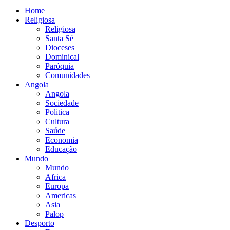
Home
Religiosa
Religiosa
Santa Sé
Dioceses
Dominical
Paróquia
Comunidades
Angola
Angola
Sociedade
Politica
Cultura
Saúde
Economia
Educação
Mundo
Mundo
Africa
Europa
Americas
Asia
Palop
Desporto