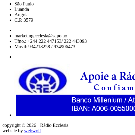
São Paulo
Luanda
Angola
C.P. 3579
marketingecclesia@sapo.ao
Tfno.: +244 222 447153/ 222 443093
Movil: 934218258 / 934906473
copyright © 2026 - Rádio Ecclesia
website by
webwolf