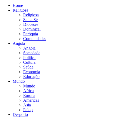
Home
Religiosa
Religiosa
Santa Sé
Dioceses
Dominical
Paróquia
Comunidades
Angola
Angola
Sociedade
Politica
Cultura
Saúde
Economia
Educação
Mundo
Mundo
Africa
Europa
Americas
Asia
Palop
Desporto