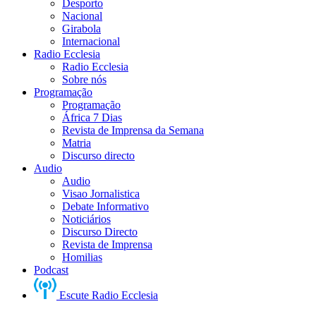
Desporto
Nacional
Girabola
Internacional
Radio Ecclesia
Radio Ecclesia
Sobre nós
Programação
Programação
África 7 Dias
Revista de Imprensa da Semana
Matria
Discurso directo
Audio
Audio
Visao Jornalistica
Debate Informativo
Noticiários
Discurso Directo
Revista de Imprensa
Homilias
Podcast
Escute Radio Ecclesia