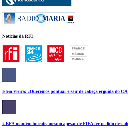
Notícias da RFI
Eleia Vieira: «Queremos pontuar e sair de cabeça erguida do C
UEFA mantém boicote, mesmo apesar de FIFA ter pedido descul