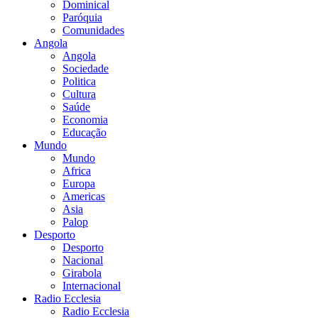
Dominical
Paróquia
Comunidades
Angola
Angola
Sociedade
Politica
Cultura
Saúde
Economia
Educação
Mundo
Mundo
Africa
Europa
Americas
Asia
Palop
Desporto
Desporto
Nacional
Girabola
Internacional
Radio Ecclesia
Radio Ecclesia