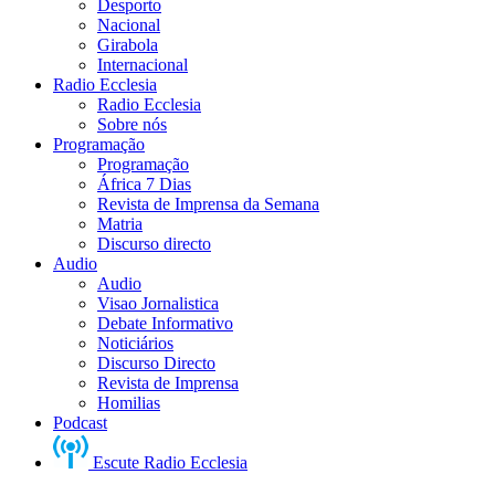
Desporto
Nacional
Girabola
Internacional
Radio Ecclesia
Radio Ecclesia
Sobre nós
Programação
Programação
África 7 Dias
Revista de Imprensa da Semana
Matria
Discurso directo
Audio
Audio
Visao Jornalistica
Debate Informativo
Noticiários
Discurso Directo
Revista de Imprensa
Homilias
Podcast
Escute Radio Ecclesia