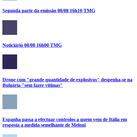
Segunda parte da emissão 08/08 16h10 TMG
Noticiário 08/08 16h00 TMG
Drone com "grande quantidade de explosivos" despenha-se na
Bulgária "sem fazer vítimas"
Espanha passa a efectuar controlos a quem vem de Itália em
resposta a medida semelhante de Meloni