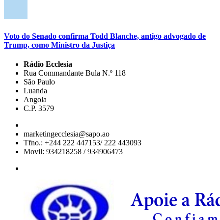
Voto do Senado confirma Todd Blanche, antigo advogado de
Trump, como Ministro da Justiça
Rádio Ecclesia
Rua Commandante Bula N.º 118
São Paulo
Luanda
Angola
C.P. 3579
marketingecclesia@sapo.ao
Tfno.: +244 222 447153/ 222 443093
Movil: 934218258 / 934906473