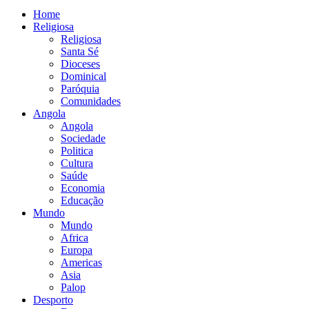
Home
Religiosa
Religiosa
Santa Sé
Dioceses
Dominical
Paróquia
Comunidades
Angola
Angola
Sociedade
Politica
Cultura
Saúde
Economia
Educação
Mundo
Mundo
Africa
Europa
Americas
Asia
Palop
Desporto