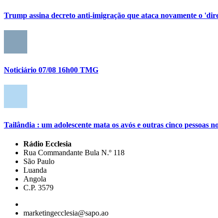
Trump assina decreto anti-imigração que ataca novamente o 'direi
Noticiário 07/08 16h00 TMG
Tailândia : um adolescente mata os avós e outras cinco pessoas no
Rádio Ecclesia
Rua Commandante Bula N.º 118
São Paulo
Luanda
Angola
C.P. 3579
marketingecclesia@sapo.ao