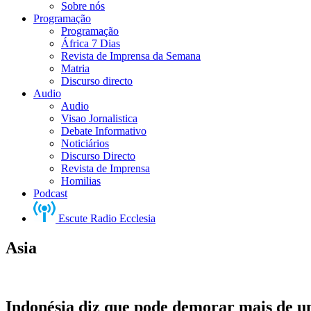
Sobre nós
Programação
Programação
África 7 Dias
Revista de Imprensa da Semana
Matria
Discurso directo
Audio
Audio
Visao Jornalistica
Debate Informativo
Noticiários
Discurso Directo
Revista de Imprensa
Homilias
Podcast
Escute Radio Ecclesia
Asia
Indonésia diz que pode demorar mais de um