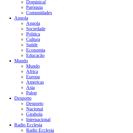
Dominical
Paróquia
Comunidades
Angola
Angola
Sociedade
Politica
Cultura
Saúde
Economia
Educação
Mundo
Mundo
Africa
Europa
Americas
Asia
Palop
Desporto
Desporto
Nacional
Girabola
Internacional
Radio Ecclesia
Radio Ecclesia