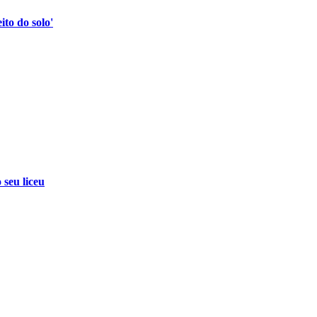
to do solo'
 seu liceu