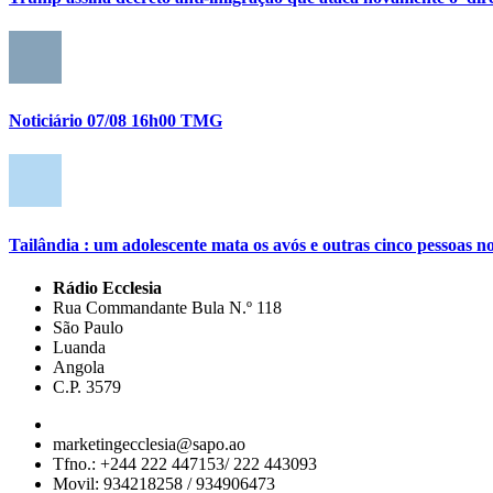
Noticiário 07/08 16h00 TMG
Tailândia : um adolescente mata os avós e outras cinco pessoas no
Rádio Ecclesia
Rua Commandante Bula N.º 118
São Paulo
Luanda
Angola
C.P. 3579
marketingecclesia@sapo.ao
Tfno.: +244 222 447153/ 222 443093
Movil: 934218258 / 934906473