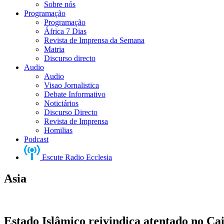
Sobre nós
Programação
Programação
África 7 Dias
Revista de Imprensa da Semana
Matria
Discurso directo
Audio
Audio
Visao Jornalistica
Debate Informativo
Noticiários
Discurso Directo
Revista de Imprensa
Homilias
Podcast
Escute Radio Ecclesia
Asia
Estado Islâmico reivindica atentado no Ca