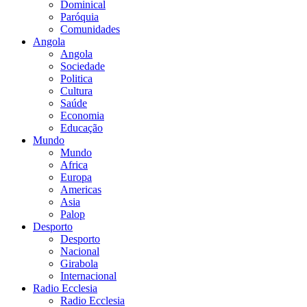
Dominical
Paróquia
Comunidades
Angola
Angola
Sociedade
Politica
Cultura
Saúde
Economia
Educação
Mundo
Mundo
Africa
Europa
Americas
Asia
Palop
Desporto
Desporto
Nacional
Girabola
Internacional
Radio Ecclesia
Radio Ecclesia