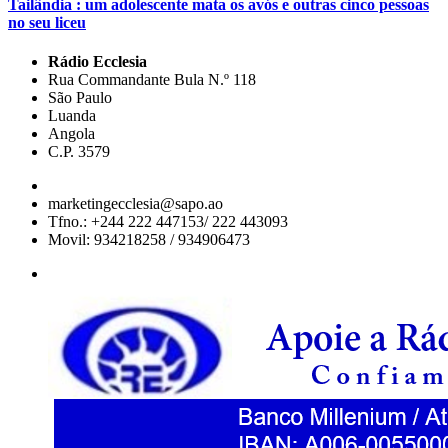
Tailândia : um adolescente mata os avós e outras cinco pessoas
no seu liceu
Rádio Ecclesia
Rua Commandante Bula N.º 118
São Paulo
Luanda
Angola
C.P. 3579
marketingecclesia@sapo.ao
Tfno.: +244 222 447153/ 222 443093
Movil: 934218258 / 934906473