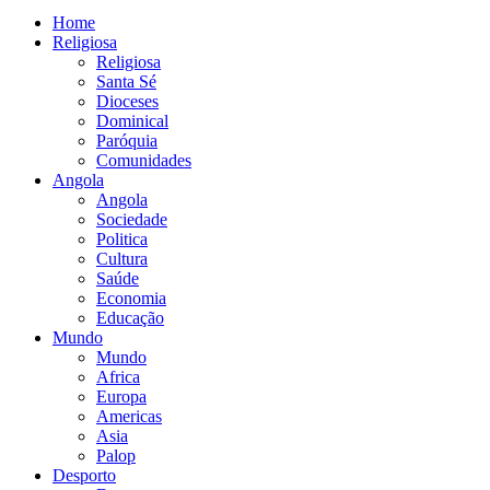
Home
Religiosa
Religiosa
Santa Sé
Dioceses
Dominical
Paróquia
Comunidades
Angola
Angola
Sociedade
Politica
Cultura
Saúde
Economia
Educação
Mundo
Mundo
Africa
Europa
Americas
Asia
Palop
Desporto