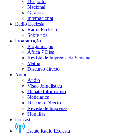
Desporto
Nacional
Girabola
Internacional
Radio Ecclesia
Radio Ecclesia
Sobre nós
Programação
Programação
África 7 Dias
Revista de Imprensa da Semana
Matria
Discurso directo
Audio
Audio
Visao Jornalistica
Debate Informativo
Noticiários
Discurso Directo
Revista de Imprensa
Homilias
Podcast
Escute Radio Ecclesia