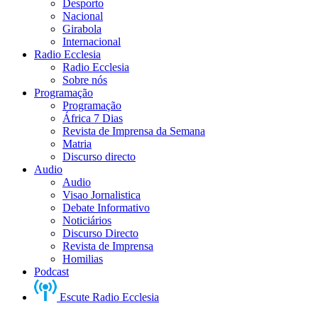
Desporto
Nacional
Girabola
Internacional
Radio Ecclesia
Radio Ecclesia
Sobre nós
Programação
Programação
África 7 Dias
Revista de Imprensa da Semana
Matria
Discurso directo
Audio
Audio
Visao Jornalistica
Debate Informativo
Noticiários
Discurso Directo
Revista de Imprensa
Homilias
Podcast
Escute Radio Ecclesia