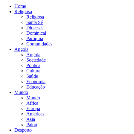
Home
Religiosa
Religiosa
Santa Sé
Dioceses
Dominical
Paróquia
Comunidades
Angola
Angola
Sociedade
Politica
Cultura
Saúde
Economia
Educação
Mundo
Mundo
Africa
Europa
Americas
Asia
Palop
Desporto