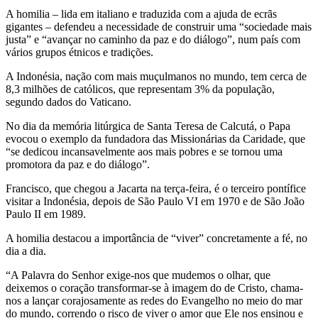
A homilia – lida em italiano e traduzida com a ajuda de ecrãs
gigantes – defendeu a necessidade de construir uma “sociedade mais
justa” e “avançar no caminho da paz e do diálogo”, num país com
vários grupos étnicos e tradições.
A Indonésia, nação com mais muçulmanos no mundo, tem cerca de
8,3 milhões de católicos, que representam 3% da população,
segundo dados do Vaticano.
No dia da memória litúrgica de Santa Teresa de Calcutá, o Papa
evocou o exemplo da fundadora das Missionárias da Caridade, que
“se dedicou incansavelmente aos mais pobres e se tornou uma
promotora da paz e do diálogo”.
Francisco, que chegou a Jacarta na terça-feira, é o terceiro pontífice
visitar a Indonésia, depois de São Paulo VI em 1970 e de São João
Paulo II em 1989.
A homilia destacou a importância de “viver” concretamente a fé, no
dia a dia.
“A Palavra do Senhor exige-nos que mudemos o olhar, que
deixemos o coração transformar-se à imagem do de Cristo, chama-
nos a lançar corajosamente as redes do Evangelho no meio do mar
do mundo, correndo o risco de viver o amor que Ele nos ensinou e