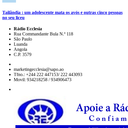
Tailândia : um adolescente mata os avós e outras cinco pessoas
no seu liceu
Rádio Ecclesia
Rua Commandante Bula N.º 118
São Paulo
Luanda
Angola
C.P. 3579
marketingecclesia@sapo.ao
Tfno.: +244 222 447153/ 222 443093
Movil: 934218258 / 934906473