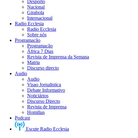
Desporto
Nacional
Girabola
Internacional
Radio Ecclesia
Radio Ecclesia
Sobre nós
Programação
Programação
África 7 Dias
Revista de Imprensa da Semana
Matria
Discurso directo
Audio
Audio
Visao Jornalistica
Debate Informativo
Noticiários
Discurso Directo
Revista de Imprensa
Homilias
Podcast
Escute Radio Ecclesia