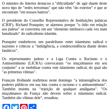
O ministro do Interior destacou a "dificuldade" de agir diante deste
novo tipo de "redes terroristas" que não vêm "do exterior" e que se
encontram "em nossos bairros".
O presidente do Conselho Representativo de Instituições judaicas
(CRIF), Richard Prasquier, se alarmou porque "o ódio em relação
aos judeus" se converteu em um "elemento intrínseco cada vez mais
banalizado" do radicalismo islamita.
Prasquier estabeleceu um paralelismo entre islamismo radical e
nazismo e criticou a "indulgência, a condescendência diante destes
fanáticos".
Os representantes judeus e a Liga Contra o Racismo e o
Antissemitismo (LICRA) convocaram "os muçulmanos em seu
conjunto" a se mobilizar contra este islamismo radical, do qual são
"as primeiras vítimas".
François Hollande reafirmou neste domingo "a intransigência dos
poderes públicos em sua luta contra o racismo e o antissemitismo".
Também insistiu na "rejeição de qualquer amálgama". "Os
muçulmanos da França não devem sofrer o islamismo radical.
Também são vítimas dele", ressaltou.
Facebook
Twitter
Pinterest
Share