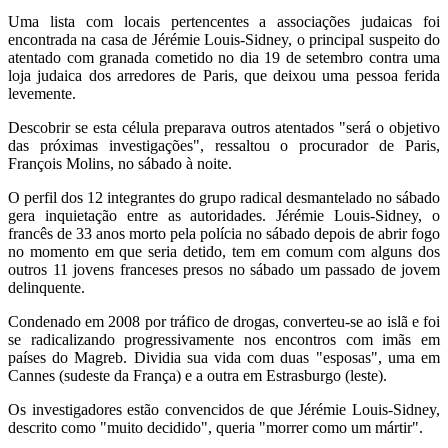
Uma lista com locais pertencentes a associações judaicas foi
encontrada na casa de Jérémie Louis-Sidney, o principal suspeito do
atentado com granada cometido no dia 19 de setembro contra uma
loja judaica dos arredores de Paris, que deixou uma pessoa ferida
levemente.
Descobrir se esta célula preparava outros atentados "será o objetivo
das próximas investigações", ressaltou o procurador de Paris,
François Molins, no sábado à noite.
O perfil dos 12 integrantes do grupo radical desmantelado no sábado
gera inquietação entre as autoridades. Jérémie Louis-Sidney, o
francês de 33 anos morto pela polícia no sábado depois de abrir fogo
no momento em que seria detido, tem em comum com alguns dos
outros 11 jovens franceses presos no sábado um passado de jovem
delinquente.
Condenado em 2008 por tráfico de drogas, converteu-se ao islã e foi
se radicalizando progressivamente nos encontros com imãs em
países do Magreb. Dividia sua vida com duas "esposas", uma em
Cannes (sudeste da França) e a outra em Estrasburgo (leste).
Os investigadores estão convencidos de que Jérémie Louis-Sidney,
descrito como "muito decidido", queria "morrer como um mártir".