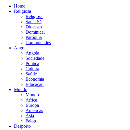
Home
Religiosa
Religiosa
Santa Sé
Dioceses
Dominical
Paróquia
Comunidades
Angola
Angola
Sociedade
Politica
Cultura
Saúde
Economia
Educação
Mundo
Mundo
Africa
Europa
Americas
Asia
Palop
Desporto