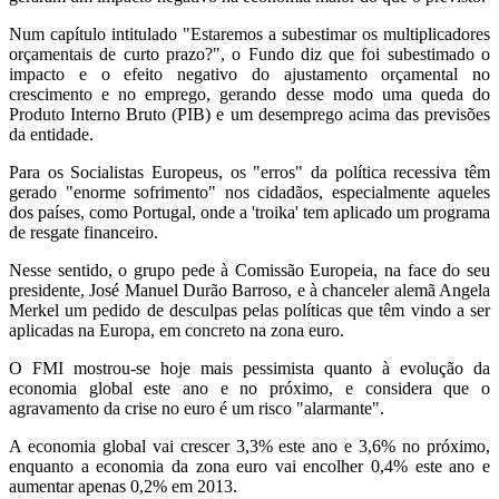
Num capítulo intitulado "Estaremos a subestimar os multiplicadores
orçamentais de curto prazo?", o Fundo diz que foi subestimado o
impacto e o efeito negativo do ajustamento orçamental no
crescimento e no emprego, gerando desse modo uma queda do
Produto Interno Bruto (PIB) e um desemprego acima das previsões
da entidade.
Para os Socialistas Europeus, os "erros" da política recessiva têm
gerado "enorme sofrimento" nos cidadãos, especialmente aqueles
dos países, como Portugal, onde a 'troika' tem aplicado um programa
de resgate financeiro.
Nesse sentido, o grupo pede à Comissão Europeia, na face do seu
presidente, José Manuel Durão Barroso, e à chanceler alemã Angela
Merkel um pedido de desculpas pelas políticas que têm vindo a ser
aplicadas na Europa, em concreto na zona euro.
O FMI mostrou-se hoje mais pessimista quanto à evolução da
economia global este ano e no próximo, e considera que o
agravamento da crise no euro é um risco "alarmante".
A economia global vai crescer 3,3% este ano e 3,6% no próximo,
enquanto a economia da zona euro vai encolher 0,4% este ano e
aumentar apenas 0,2% em 2013.