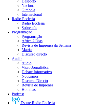
Desporto
Nacional
Girabola
Internacional
Radio Ecclesia
Radio Ecclesia
Sobre nós
Programação
Programação
África 7 Dias
Revista de Imprensa da Semana
Matria
Discurso directo
Audio
Audio
Visao Jornalistica
Debate Informativo
Noticiários
Discurso Directo
Revista de Imprensa
Homilias
Podcast
Escute Radio Ecclesia