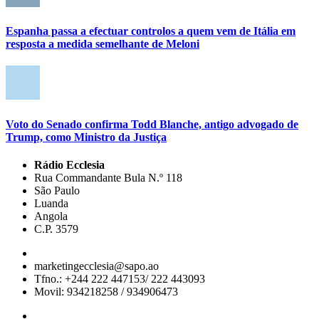
Espanha passa a efectuar controlos a quem vem de Itália em
resposta a medida semelhante de Meloni
Voto do Senado confirma Todd Blanche, antigo advogado de
Trump, como Ministro da Justiça
Rádio Ecclesia
Rua Commandante Bula N.º 118
São Paulo
Luanda
Angola
C.P. 3579
marketingecclesia@sapo.ao
Tfno.: +244 222 447153/ 222 443093
Movil: 934218258 / 934906473