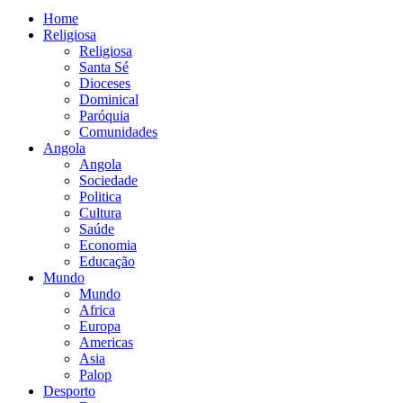
Home
Religiosa
Religiosa
Santa Sé
Dioceses
Dominical
Paróquia
Comunidades
Angola
Angola
Sociedade
Politica
Cultura
Saúde
Economia
Educação
Mundo
Mundo
Africa
Europa
Americas
Asia
Palop
Desporto