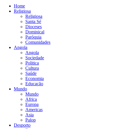
Home
Religiosa
Religiosa
Santa Sé
Dioceses
Dominical
Paróquia
Comunidades
Angola
Angola
Sociedade
Politica
Cultura
Saúde
Economia
Educação
Mundo
Mundo
Africa
Europa
Americas
Asia
Palop
Desporto