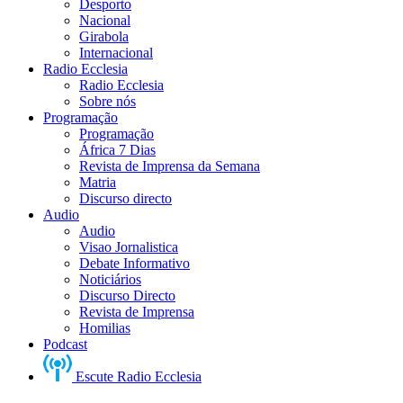
Desporto
Nacional
Girabola
Internacional
Radio Ecclesia
Radio Ecclesia
Sobre nós
Programação
Programação
África 7 Dias
Revista de Imprensa da Semana
Matria
Discurso directo
Audio
Audio
Visao Jornalistica
Debate Informativo
Noticiários
Discurso Directo
Revista de Imprensa
Homilias
Podcast
Escute Radio Ecclesia