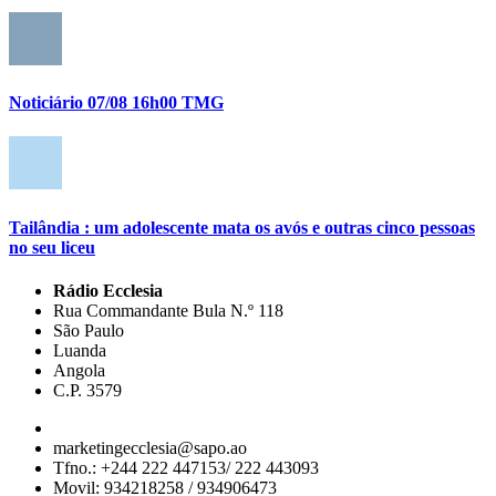
Noticiário 07/08 16h00 TMG
Tailândia : um adolescente mata os avós e outras cinco pessoas
no seu liceu
Rádio Ecclesia
Rua Commandante Bula N.º 118
São Paulo
Luanda
Angola
C.P. 3579
marketingecclesia@sapo.ao
Tfno.: +244 222 447153/ 222 443093
Movil: 934218258 / 934906473